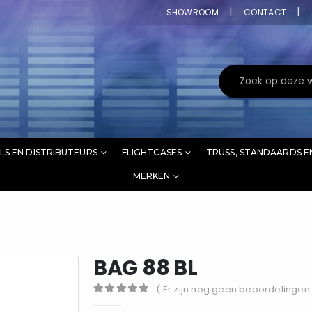
SHOWROOM
CONTACT
LS EN DISTRIBUTEURS
FLIGHTCASES
TRUSS, STANDAARDS E
MERKEN
BAG 88 BL
( Er zijn nog geen beoordelingen.
0
out of 5