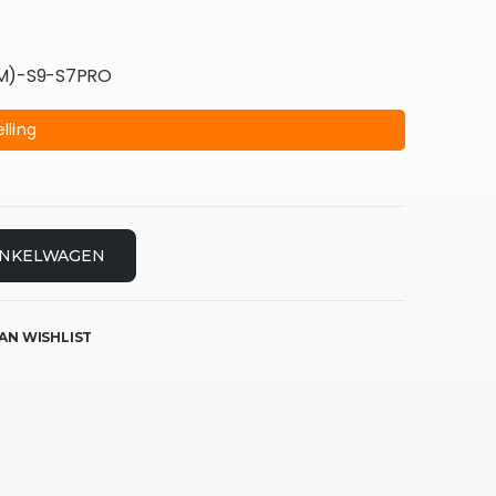
8(M)-S9-S7PRO
lling
INKELWAGEN
AN WISHLIST