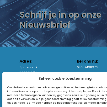
Schrijf je in op onze
Nieuwsbrief
Adres:
Bel ons nu:
Spaarpot 19
040-2498976
5667 KV Geldrop
Beheer cookie toestemming
Email-adres:
Openingstijden
Om de beste ervaringen te bieden, gebruiken wij technologieën zoals 
sales@lightandsound.store
Ma - Vr: 09:00-17:00
informatie over je apparaat op te slaan en/of te raadplegen. Door in t
Za: Enkel op afspra
met deze technologieën kunnen wij gegevens zoals surfgedrag of uniek
deze site verwerken. Als je geen toestemming geeft of uw toestemming i
KvK-nummer: 60857196
dit een nadelige invloed hebben op bepaalde functies en mogelijkhede
Btw-nummer: NL854090368B01