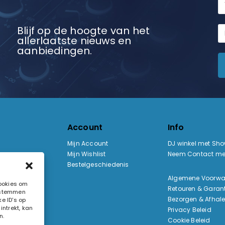
Blijf op de hoogte van het
allerlaatste nieuws en
aanbiedingen.
Account
Info
Mijn Account
DJ winkel met Sh
Mijn Wishlist
Neem Contact me
Bestelgeschiedenis
:
Algemene Voorw
cookies om
Retouren & Garant
e stemmen
ak
Bezorgen & Afhal
e ID's op
ntrekt, kan
Privacy Beleid
n.
Cookie Beleid