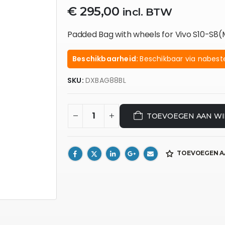
€
295,00
incl. BTW
Padded Bag with wheels for Vivo S10-S
Beschikbaarheid:
Beschikbaar via nabeste
SKU:
DXBAG88BL
TOEVOEGEN AAN W
TOEVOEGEN A