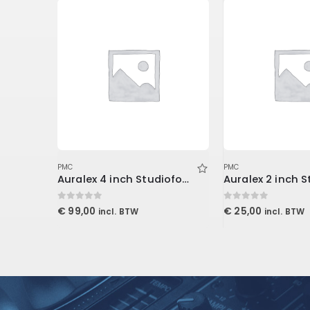
PMC
PMC
2 inch Studiofoam Wedge, 12-Pack 12-61x122cm panel, Burgundy
Auralex 4 inch Studiofoam Metro
0
out of 5
0
out of 5
€
99,00
€
25,00
incl. BTW
incl. BTW