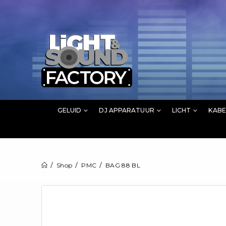
GELUID
DJ APPARATUUR
LICHT
KABE
Shop
PMC
BAG 88 BL