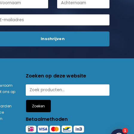
Zoeken op deze website
owroom
t ons op
Zoeken
aarden
ie
Betaalmethoden
en