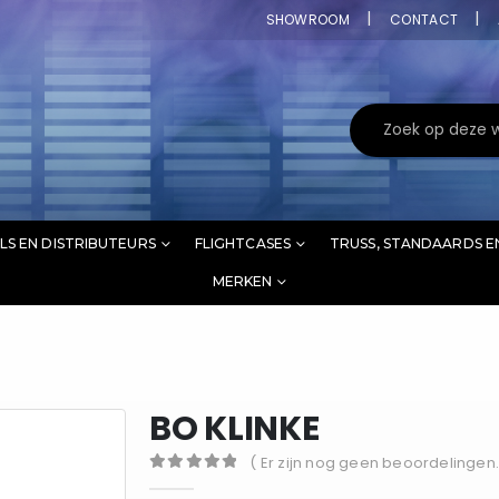
SHOWROOM
CONTACT
LS EN DISTRIBUTEURS
FLIGHTCASES
TRUSS, STANDAARDS E
MERKEN
BO KLINKE
( Er zijn nog geen beoordelingen.
0
out of 5