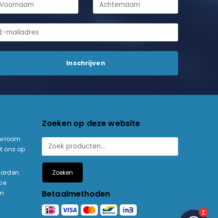
Zoeken op deze website
owroom
t ons op
Zoeken
aarden
ie
Betaalmethoden
en