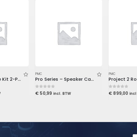
PMC
PMC
VoxMax Portable Kit 2-ProMax V2, 1-Mudguard V2, 2-Stand Mount LENRD
Pro Series – Speaker Cabinet TS Cable 3′ (0.9 m)
0
out of 5
0
out of 5
€
50,99
€
899,00
W
incl. BTW
inc