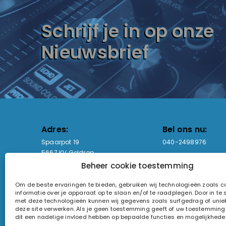
Schrijf je in op onze
Nieuwsbrief
Adres:
Bel ons nu:
Spaarpot 19
040-2498976
5667 KV Geldrop
Beheer cookie toestemming
Email-adres:
Openingstijden
Om de beste ervaringen te bieden, gebruiken wij technologieën zoals 
sales@lightandsound.store
Ma - Vr: 09:00-17:00
informatie over je apparaat op te slaan en/of te raadplegen. Door in t
Za: Enkel op afspra
met deze technologieën kunnen wij gegevens zoals surfgedrag of uniek
deze site verwerken. Als je geen toestemming geeft of uw toestemming i
KvK-nummer: 60857196
dit een nadelige invloed hebben op bepaalde functies en mogelijkhede
Btw-nummer: NL854090368B01