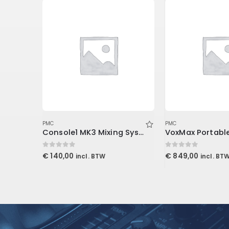
PMC
PMC
2 inch Wedgies 30x30x5cm, Purple
Console1 MK3 Mixing System Stand
0
out of 5
0
out of 5
€
140,00
€
849,00
incl. BTW
incl. BT