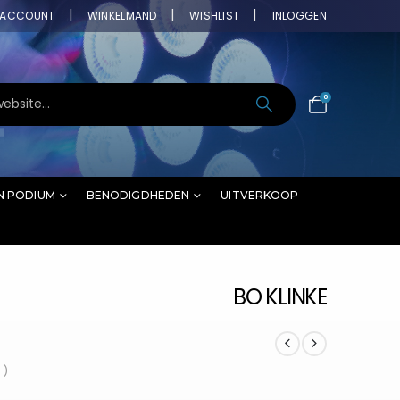
ACCOUNT
WINKELMAND
WISHLIST
INLOGGEN
0
N PODIUM
BENODIGDHEDEN
UITVERKOOP
BO KLINKE
 )