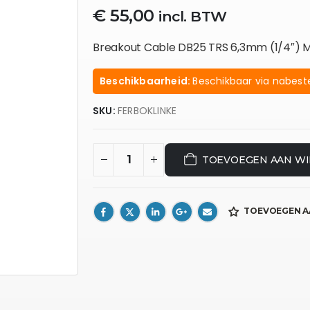
€
55,00
incl. BTW
Breakout Cable DB25 TRS 6,3mm (1/4″) Ma
Beschikbaarheid:
Beschikbaar via nabeste
SKU:
FERBOKLINKE
TOEVOEGEN AAN W
TOEVOEGEN A