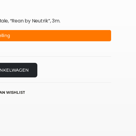
le, “Rean by Neutrik”, 3m.
lling
INKELWAGEN
AN WISHLIST