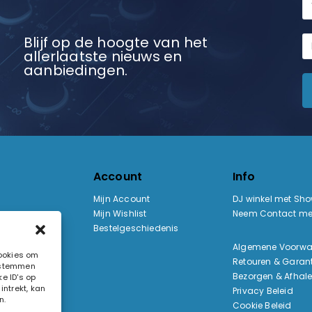
Blijf op de hoogte van het
allerlaatste nieuws en
aanbiedingen.
Account
Info
Mijn Account
DJ winkel met Sh
Mijn Wishlist
Neem Contact me
Bestelgeschiedenis
:
Algemene Voorw
cookies om
Retouren & Garant
e stemmen
ak
Bezorgen & Afhal
e ID's op
ntrekt, kan
Privacy Beleid
n.
Cookie Beleid