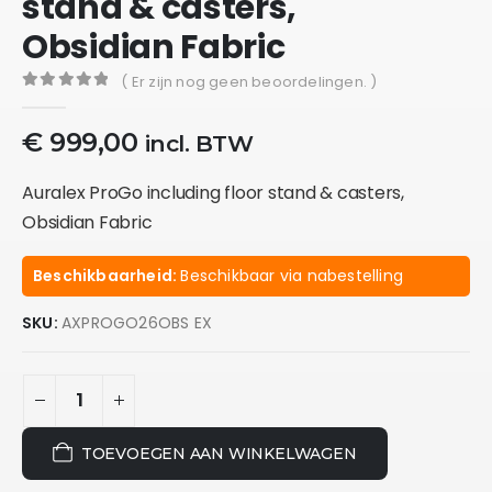
stand & casters,
Obsidian Fabric
( Er zijn nog geen beoordelingen. )
0
out of 5
€
999,00
incl. BTW
Auralex ProGo including floor stand & casters,
Obsidian Fabric
Beschikbaarheid:
Beschikbaar via nabestelling
SKU:
AXPROGO26OBS EX
TOEVOEGEN AAN WINKELWAGEN