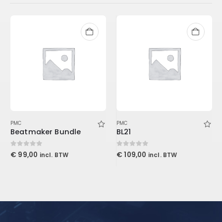
PMC
PMC
Beatmaker Bundle
BL21
0
out of 5
0
out of 5
€
99,00
€
109,00
incl. BTW
incl. BTW