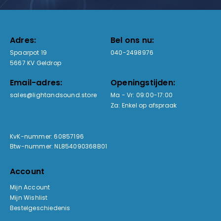
Adres:
Bel ons nu:
Spaarpot 19
040-2498976
5667 KV Geldrop
Email-adres:
Openingstijden:
sales@lightandsound.store
Ma - Vr: 09:00-17:00
Za: Enkel op afspraak
KvK-nummer: 60857196
Btw-nummer: NL854090368B01
Account
Mijn Account
Mijn Wishlist
Bestelgeschiedenis