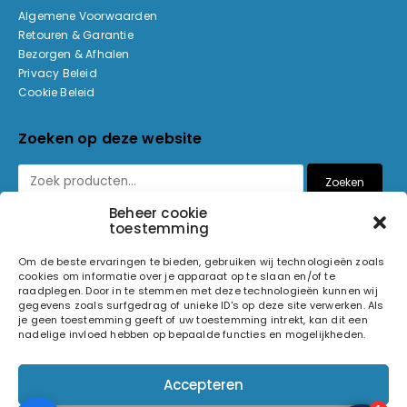
Algemene Voorwaarden
Retouren & Garantie
Bezorgen & Afhalen
Privacy Beleid
Cookie Beleid
Zoeken op deze website
Zoeken
Beheer cookie
toestemming
Betaalmethoden
Om de beste ervaringen te bieden, gebruiken wij technologieën zoals
cookies om informatie over je apparaat op te slaan en/of te
raadplegen. Door in te stemmen met deze technologieën kunnen wij
gegevens zoals surfgedrag of unieke ID's op deze site verwerken. Als
je geen toestemming geeft of uw toestemming intrekt, kan dit een
nadelige invloed hebben op bepaalde functies en mogelijkheden.
© 2026 Light and Sound Factory. Alle rechten voorbehouden.
Accepteren
Pixiefied by