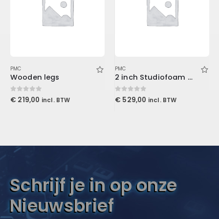
PMC
PMC
Wooden legs
2 inch Studiofoam Wedge, 12-Pack 12-61x122cm panel, Burgundy
0
out of 5
0
out of 5
€
219,00
€
529,00
incl. BTW
incl. BTW
Schrijf je in op onze
Nieuwsbrief