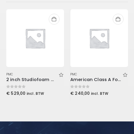
PMC
PMC
2 inch Studiofoam Wedge, 12-Pack 12-61x122cm panel, Burgundy
American Class A For Console1
0
out of 5
0
out of 5
€
529,00
€
240,00
incl. BTW
incl. BTW