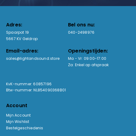
Adres:
Bel ons nu:
Spaarpot 19
040-2498976
5667 KV Geldrop
Email-adres:
Openingstijden:
sales@lightandsound.store
Ma - Vr: 09:00-17:00
Za: Enkel op afspraak
KvK-nummer: 60857196
Btw-nummer: NL854090368B01
Account
Mijn Account
Mijn Wishlist
Bestelgeschiedenis