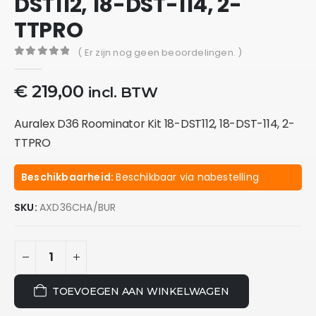
DST112, 18-DST-114, 2-
TTPRO
( Er zijn nog geen beoordelingen. )
0
out of 5
€
219,00
incl. BTW
Auralex D36 Roominator Kit 18-DST112, 18-DST-114, 2-
TTPRO
Beschikbaarheid:
Beschikbaar via nabestelling
SKU:
AXD36CHA/BUR
TOEVOEGEN AAN WINKELWAGEN