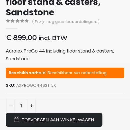
floor stand & casters,
Sandstone
( Er zijn nog geen beoordelingen. )
0
out of 5
€
899,00
incl. BTW
Auralex ProGo 44 including floor stand & casters,
Sandstone
Beschikbaarheid:
Beschikbaar via nabestelling
SKU:
AXPROGO44SST EX
TOEVOEGEN AAN WINKELWAGEN