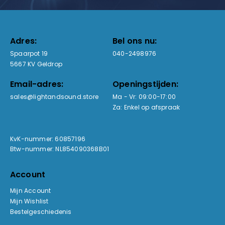
Adres:
Bel ons nu:
Spaarpot 19
040-2498976
5667 KV Geldrop
Email-adres:
Openingstijden:
sales@lightandsound.store
Ma - Vr: 09:00-17:00
Za: Enkel op afspraak
KvK-nummer: 60857196
Btw-nummer: NL854090368B01
Account
Mijn Account
Mijn Wishlist
Bestelgeschiedenis