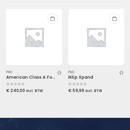
PMC
PMC
American Class A For Console1
iKlip Xpand
0
out of 5
0
out of 5
€
240,00
€
59,99
incl. BTW
incl. BTW