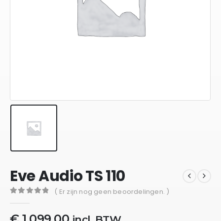
Eve Audio TS 110
( Er zijn nog geen beoordelingen. )
0
out of 5
€
1.099,00
incl. BTW