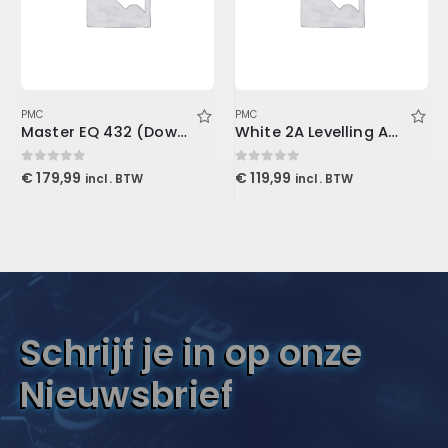
PMC
PMC
Master EQ 432 (Download)
White 2A Levelling Amplifier (Download)
0
out of 5
0
out of 5
€
179,99
€
119,99
incl. BTW
incl. BTW
Schrijf je in op onze
Nieuwsbrief