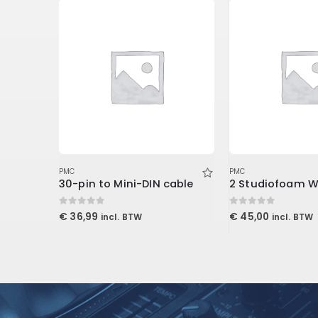
PMC
PMC
Auralex 4 inch Studiofoam Metro
30-pin to Mini-DIN cable
0
out of 5
0
out of 5
€
36,99
€
45,00
incl. BTW
incl. BTW