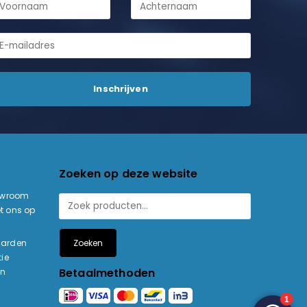
Zoeken op deze website
owroom
t ons op
Zoeken
aarden
ie
Betaalmethoden
en