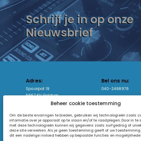
Schrijf je in op onze
Nieuwsbrief
Adres:
Bel ons nu:
Spaarpot 19
040-2498976
5667 KV Geldrop
Beheer cookie toestemming
Email-adres:
Openingstijden
Om de beste ervaringen te bieden, gebruiken wij technologieën zoals 
sales@lightandsound.store
Ma - Vr: 09:00-17:00
informatie over je apparaat op te slaan en/of te raadplegen. Door in t
Za: Enkel op afspra
met deze technologieën kunnen wij gegevens zoals surfgedrag of uniek
deze site verwerken. Als je geen toestemming geeft of uw toestemming i
KvK-nummer: 60857196
dit een nadelige invloed hebben op bepaalde functies en mogelijkhede
Btw-nummer: NL854090368B01