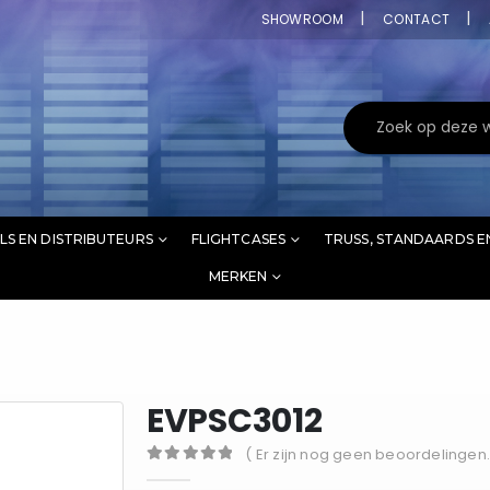
SHOWROOM
CONTACT
LS EN DISTRIBUTEURS
FLIGHTCASES
TRUSS, STANDAARDS E
MERKEN
EVPSC3012
( Er zijn nog geen beoordelingen.
0
out of 5