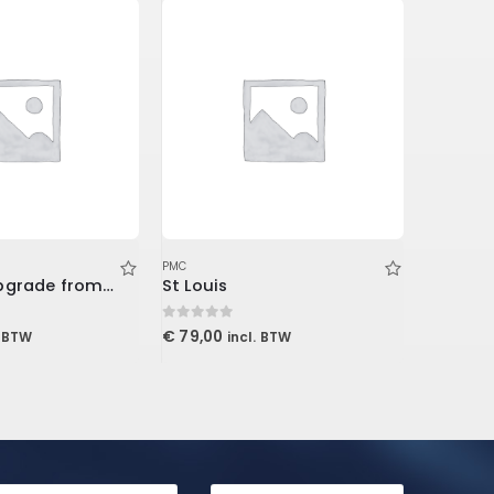
PMC
PMC
Volume 5 Upgrade from Volume 3 (Download)
St Louis
0
out of 5
0
out of 5
€
79,00
€
759,0
. BTW
incl. BTW