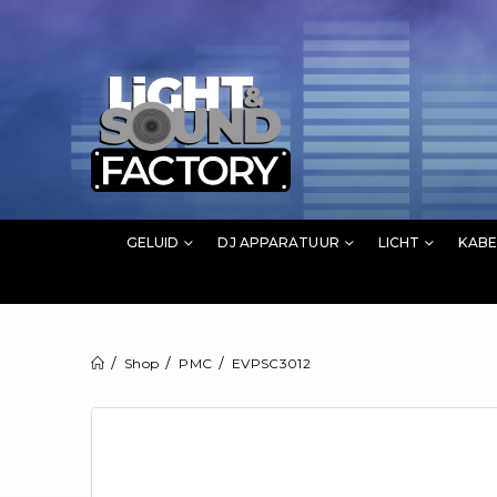
GELUID
DJ APPARATUUR
LICHT
KABE
Shop
PMC
EVPSC3012