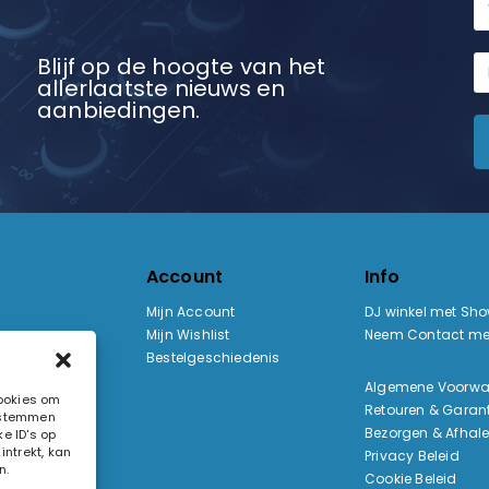
Blijf op de hoogte van het
allerlaatste nieuws en
aanbiedingen.
Account
Info
Mijn Account
DJ winkel met Sh
Mijn Wishlist
Neem Contact me
Bestelgeschiedenis
:
Algemene Voorw
cookies om
Retouren & Garant
e stemmen
ak
Bezorgen & Afhal
e ID's op
ntrekt, kan
Privacy Beleid
n.
Cookie Beleid