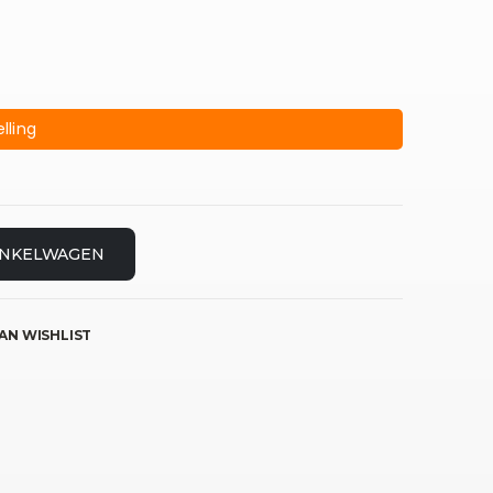
lling
INKELWAGEN
AN WISHLIST