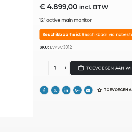
€
4.899,00
incl. BTW
12″ active main monitor
Beschikbaarheid:
Beschikbaar via nabeste
SKU:
EVPSC3012
TOEVOEGEN AAN W
TOEVOEGEN A