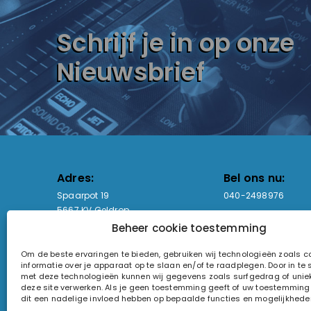
Schrijf je in op onze
Nieuwsbrief
Adres:
Bel ons nu:
Spaarpot 19
040-2498976
5667 KV Geldrop
Beheer cookie toestemming
Email-adres:
Openingstijden
Om de beste ervaringen te bieden, gebruiken wij technologieën zoals 
sales@lightandsound.store
Ma - Vr: 09:00-17:00
informatie over je apparaat op te slaan en/of te raadplegen. Door in t
Za: Enkel op afspra
met deze technologieën kunnen wij gegevens zoals surfgedrag of uniek
deze site verwerken. Als je geen toestemming geeft of uw toestemming i
KvK-nummer: 60857196
dit een nadelige invloed hebben op bepaalde functies en mogelijkhede
Btw-nummer: NL854090368B01