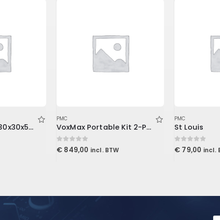
PMC
PMC
2 inch Wedgies 30x30x5cm, Purple
VoxMax Portable Kit 2-ProMax V2, 1-Mudguard V2, 2-Stand Mount LENRD
St Louis
0
out of 5
0
out of 5
€
849,00
€
79,00
incl. BTW
incl.