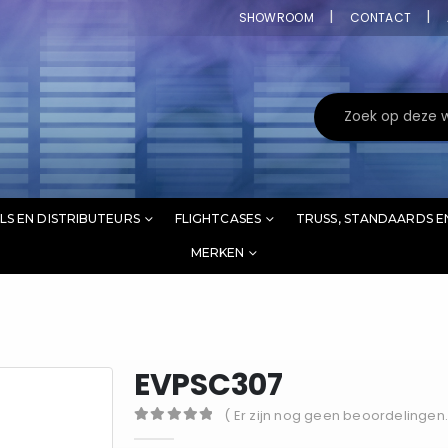
SHOWROOM
CONTACT
LS EN DISTRIBUTEURS
FLIGHTCASES
TRUSS, STANDAARDS E
MERKEN
EVPSC307
( Er zijn nog geen beoordelingen.
0
out of 5