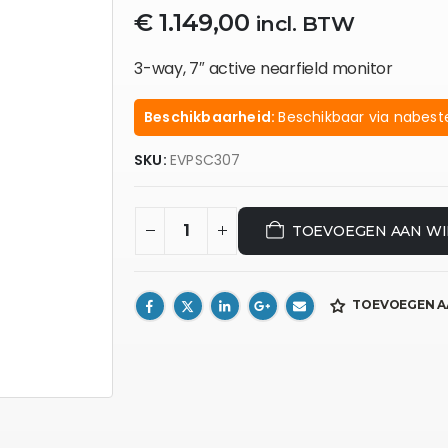
€
1.149,00
incl. BTW
3-way, 7″ active nearfield monitor
Beschikbaarheid:
Beschikbaar via nabeste
SKU:
EVPSC307
TOEVOEGEN AAN W
TOEVOEGEN A