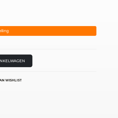
lling
INKELWAGEN
AN WISHLIST