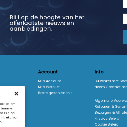
Blijf op de hoogte van het
allerlaatste nieuws en
aanbiedingen.
Account
Info
Mijn Account
DJ winkel met Sh
Mijn Wishlist
Neem Contact me
Bestelgeschiedenis
:
Algemene Voorw
cookies om
Retouren & Garant
e stemmen
ak
Bezorgen & Afhal
e ID's op
ntrekt, kan
Privacy Beleid
n.
Cookie Beleid