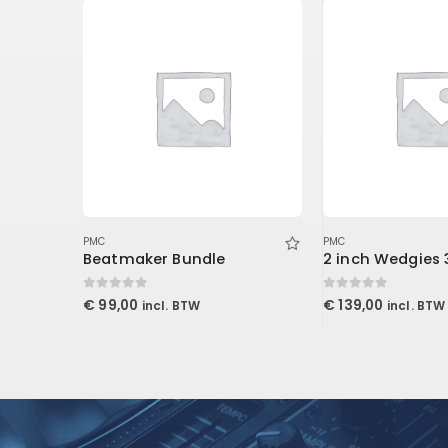
PMC
PMC
Console1 MK3 Mixing System Stand
Beatmaker Bundle
0
out of 5
0
out of 5
€
99,00
€
139,00
incl. BTW
incl. BTW