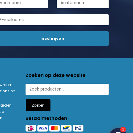
Zoeken op deze website
owroom
t ons op
Zoeken
aarden
ie
Betaalmethoden
en