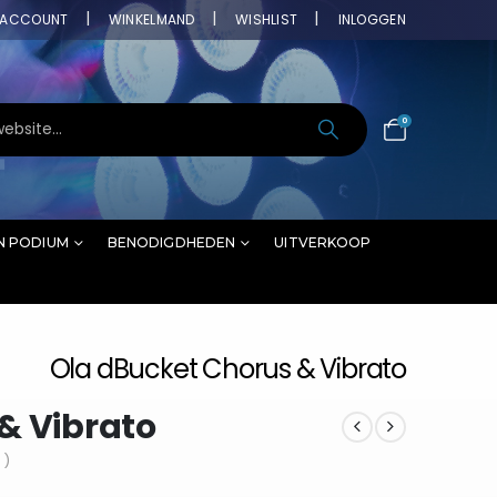
ACCOUNT
WINKELMAND
WISHLIST
INLOGGEN
0
N PODIUM
BENODIGDHEDEN
UITVERKOOP
Ola dBucket Chorus & Vibrato
& Vibrato
 )