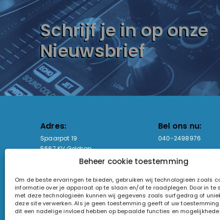
Schrijf je in op onze
Nieuwsbrief
Adres:
Bel ons nu:
Spaarpot 19
040-2498976
5667 KV Geldrop
Beheer cookie toestemming
Email-adres:
Openingstijden
Om de beste ervaringen te bieden, gebruiken wij technologieën zoals 
sales@lightandsound.store
Ma - Vr: 09:00-17:00
informatie over je apparaat op te slaan en/of te raadplegen. Door in t
Za: Enkel op afspra
met deze technologieën kunnen wij gegevens zoals surfgedrag of uniek
deze site verwerken. Als je geen toestemming geeft of uw toestemming i
KvK-nummer: 60857196
dit een nadelige invloed hebben op bepaalde functies en mogelijkhede
Btw-nummer: NL854090368B01