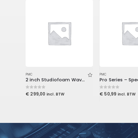
PMC
PMC
2 inch Studiofoam Wave 60x60x5cm, Purple
0
out of 5
0
out of 5
€
299,00
€
50,99
incl. BTW
incl. BTW