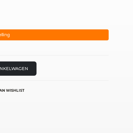
lling
INKELWAGEN
AN WISHLIST