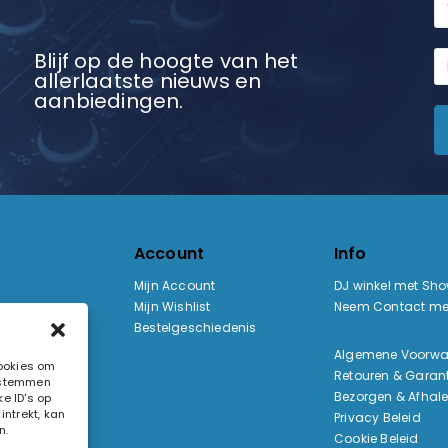
Blijf op de hoogte van het
allerlaatste nieuws en
aanbiedingen.
Account
Info
Mijn Account
DJ winkel met Sh
Mijn Wishlist
Neem Contact me
Bestelgeschiedenis
:
Algemene Voorw
cookies om
Retouren & Garant
e stemmen
ak
Bezorgen & Afhal
e ID's op
ntrekt, kan
Privacy Beleid
n.
Cookie Beleid