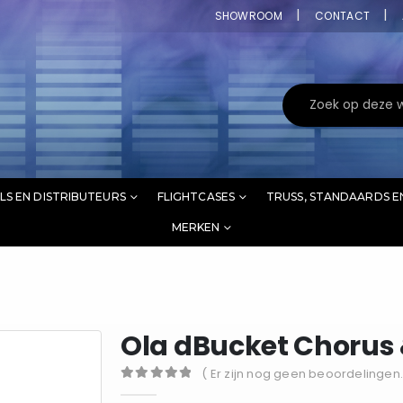
SHOWROOM
CONTACT
LS EN DISTRIBUTEURS
FLIGHTCASES
TRUSS, STANDAARDS E
MERKEN
Ola dBucket Chorus 
( Er zijn nog geen beoordelingen.
0
out of 5