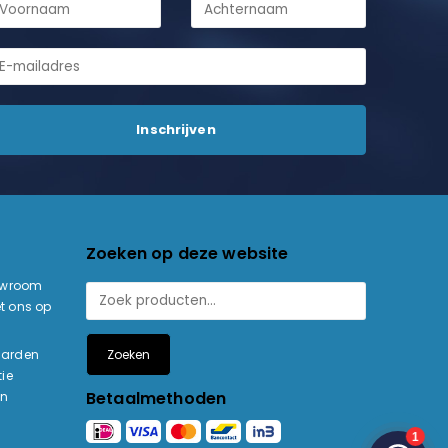
Zoeken op deze website
owroom
t ons op
Zoeken
aarden
ie
Betaalmethoden
en