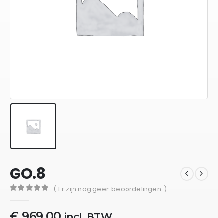
GO.8
( Er zijn nog geen beoordelingen. )
0
out of 5
€
969,00
incl. BTW