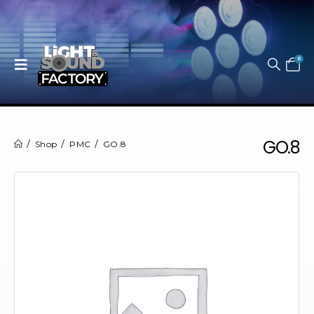
0
GO.8
Shop
PMC
GO.8