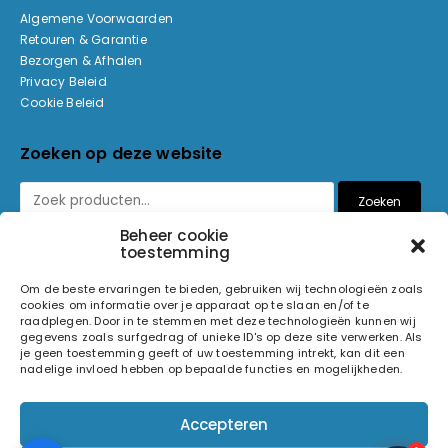
Algemene Voorwaarden
Retouren & Garantie
Bezorgen & Afhalen
Privacy Beleid
Cookie Beleid
Zoeken op deze website
Zoeken
Beheer cookie
toestemming
Betaalmethoden
Om de beste ervaringen te bieden, gebruiken wij technologieën zoals
cookies om informatie over je apparaat op te slaan en/of te
raadplegen. Door in te stemmen met deze technologieën kunnen wij
gegevens zoals surfgedrag of unieke ID's op deze site verwerken. Als
je geen toestemming geeft of uw toestemming intrekt, kan dit een
nadelige invloed hebben op bepaalde functies en mogelijkheden.
© 2026 Light and Sound Factory. Alle rechten voorbehouden.
Accepteren
Pixiefied by