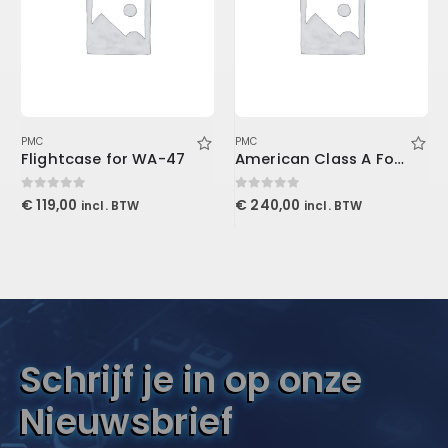
PMC
PMC
Flightcase for WA-47
American Class A For Console1
0
out of 5
0
out of 5
€
119,00
€
240,00
incl. BTW
incl. BTW
Schrijf je in op onze
Nieuwsbrief