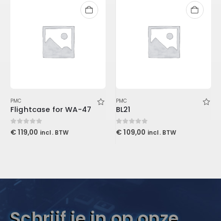
PMC
PMC
Flightcase for WA-47
BL21
0
out of 5
0
out of 5
€
119,00
€
109,00
incl. BTW
incl. BTW
Schrijf je in op onze