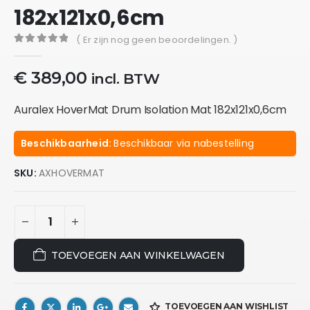
182x121x0,6cm
( Er zijn nog geen beoordelingen. )
0
out of 5
€
389,00
incl. BTW
Auralex HoverMat Drum Isolation Mat 182x121x0,6cm
Beschikbaarheid:
Beschikbaar via nabestelling
SKU:
AXHOVERMAT
TOEVOEGEN AAN WINKELWAGEN
TOEVOEGEN AAN WISHLIST