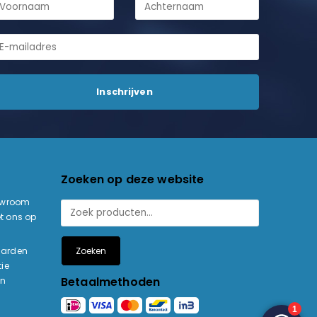
Zoeken op deze website
owroom
t ons op
Zoeken
aarden
ie
Betaalmethoden
en