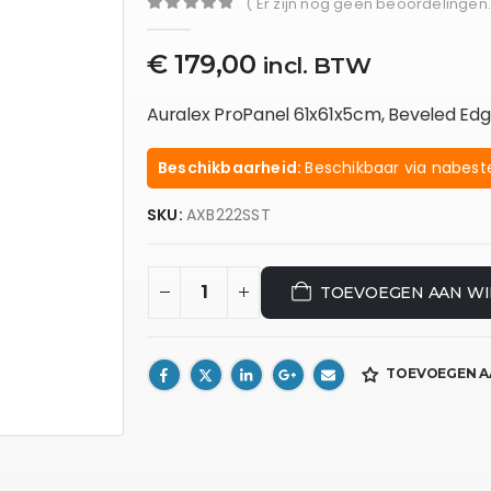
( Er zijn nog geen beoordelingen.
0
out of 5
€
179,00
incl. BTW
Auralex ProPanel 61x61x5cm, Beveled Ed
Beschikbaarheid:
Beschikbaar via nabeste
SKU:
AXB222SST
TOEVOEGEN AAN W
TOEVOEGEN A