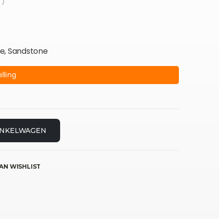
 )
ge, Sandstone
lling
INKELWAGEN
AN WISHLIST