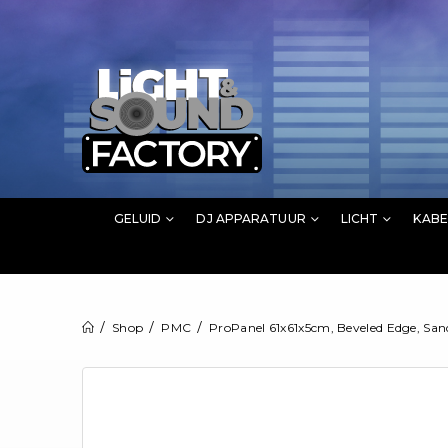
GELUID
DJ APPARATUUR
LICHT
KABE
Shop
PMC
ProPanel 61x61x5cm, Beveled Edge, San