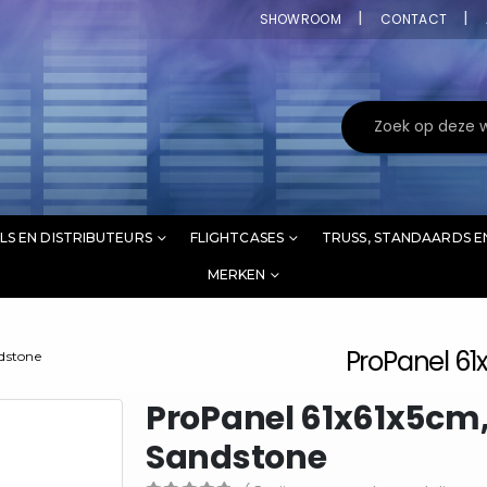
SHOWROOM
CONTACT
LS EN DISTRIBUTEURS
FLIGHTCASES
TRUSS, STANDAARDS E
MERKEN
ProPanel 61
dstone
ProPanel 61x61x5cm,
Sandstone