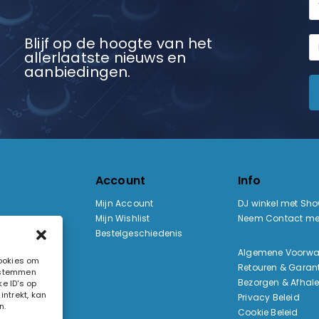
Blijf op de hoogte van het
allerlaatste nieuws en
aanbiedingen.
Account
Info
Mijn Account
DJ winkel met Sh
Mijn Wishlist
Neem Contact me
Bestelgeschiedenis
:
Algemene Voorw
cookies om
Retouren & Garant
e stemmen
ak
Bezorgen & Afhal
e ID's op
ntrekt, kan
Privacy Beleid
n.
Cookie Beleid