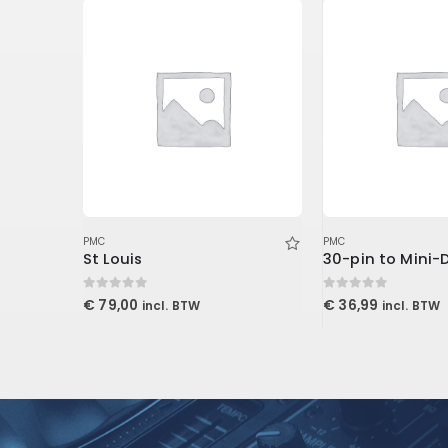
PMC
PMC
ProPanel 61x122x2,5cm, Beveled Edge, Slate
St Louis
30-pin to Mini-
0
out of 5
0
out of 5
€
79,00
€
36,99
incl. BTW
incl. BTW