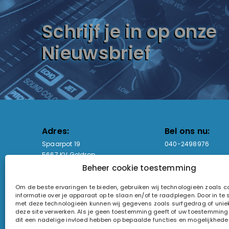
Schrijf je in op onze
Nieuwsbrief
Adres:
Bel ons nu:
Spaarpot 19
040-2498976
5667 KV Geldrop
Beheer cookie toestemming
Email-adres:
Openingstijden
Om de beste ervaringen te bieden, gebruiken wij technologieën zoals 
sales@lightandsound.store
Ma - Vr: 09:00-17:00
informatie over je apparaat op te slaan en/of te raadplegen. Door in t
Za: Enkel op afspra
met deze technologieën kunnen wij gegevens zoals surfgedrag of uniek
deze site verwerken. Als je geen toestemming geeft of uw toestemming i
KvK-nummer: 60857196
dit een nadelige invloed hebben op bepaalde functies en mogelijkhede
Btw-nummer: NL854090368B01