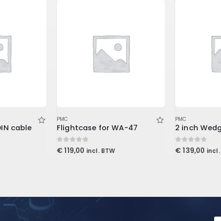
PMC
PMC
DIN cable
Flightcase for WA-47
0
out of 5
0
out of 5
€
119,00
€
139,00
incl. BTW
incl