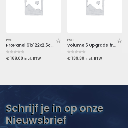
PMC
PMC
ProPanel 61x122x2,5cm, Beveled Edge, Slate
Volume 5 Upgrade from Volume 3 (Download)
0
out of 5
0
out of 5
€
189,00
€
139,30
incl. BTW
incl. BTW
Schrijf je in op onze
Nieuwsbrief