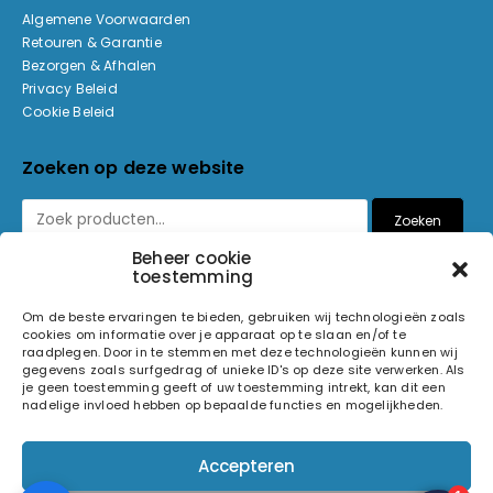
Algemene Voorwaarden
Retouren & Garantie
Bezorgen & Afhalen
Privacy Beleid
Cookie Beleid
Zoeken op deze website
Zoeken
Beheer cookie
toestemming
Betaalmethoden
Om de beste ervaringen te bieden, gebruiken wij technologieën zoals
cookies om informatie over je apparaat op te slaan en/of te
raadplegen. Door in te stemmen met deze technologieën kunnen wij
gegevens zoals surfgedrag of unieke ID's op deze site verwerken. Als
je geen toestemming geeft of uw toestemming intrekt, kan dit een
nadelige invloed hebben op bepaalde functies en mogelijkheden.
© 2026 Light and Sound Factory. Alle rechten voorbehouden.
Accepteren
Pixiefied by