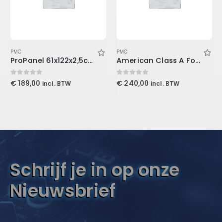
PMC
PMC
ProPanel 61x122x2,5cm, Beveled Edge, Slate
American Class A For Console1
0
out of 5
0
out of 5
€
189,00
€
240,00
incl. BTW
incl. BTW
Schrijf je in op onze
Nieuwsbrief