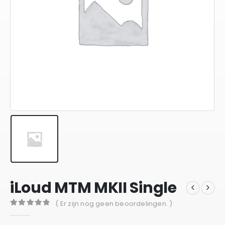
iLoud MTM MKII Single
( Er zijn nog geen beoordelingen. )
0
out of 5