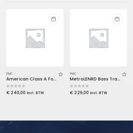
PMC
PMC
American Class A For Console1
MetroLENRD Bass Trap, 4-Pack 2-30x30x60cm, Charcoal
0
out of 5
0
out of 5
€
240,00
€
229,00
incl. BTW
incl. BTW