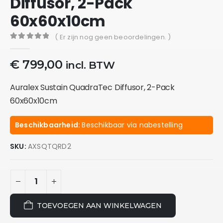
Diffusor, 2-Pack
60x60x10cm
( Er zijn nog geen beoordelingen. )
0
out of 5
€
799,00
incl. BTW
Auralex Sustain QuadraTec Diffusor, 2-Pack
60x60x10cm
Beschikbaarheid:
Beschikbaar via nabestelling
SKU:
AXSQTQRD2
TOEVOEGEN AAN WINKELWAGEN