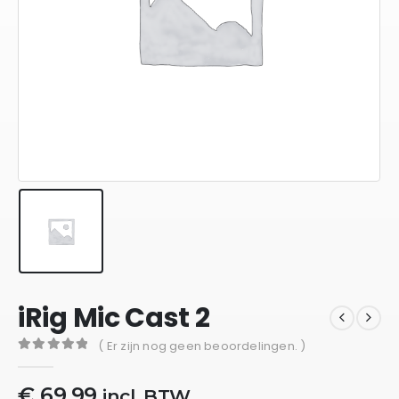
iRig Mic Cast 2
( Er zijn nog geen beoordelingen. )
0
out of 5
€
69,99
incl. BTW