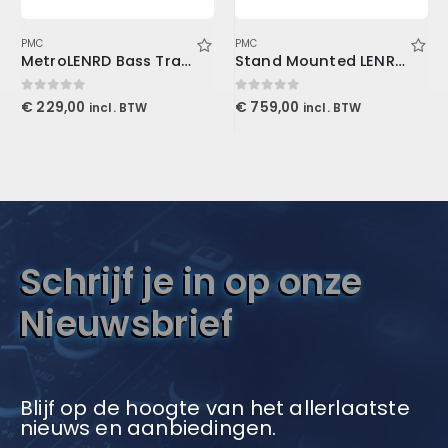
PMC
PMC
MetroLENRD Bass Trap, 4-Pack 2-30x30x60cm, Charcoal
Stand Mounted LENRD Bass Trap, 4-Pack 30x30x121cm
0
out of 5
0
out of 5
€
229,00
€
759,00
incl. BTW
incl. BTW
Schrijf je in op onze
Nieuwsbrief
Blijf op de hoogte van het allerlaatste
nieuws en aanbiedingen.