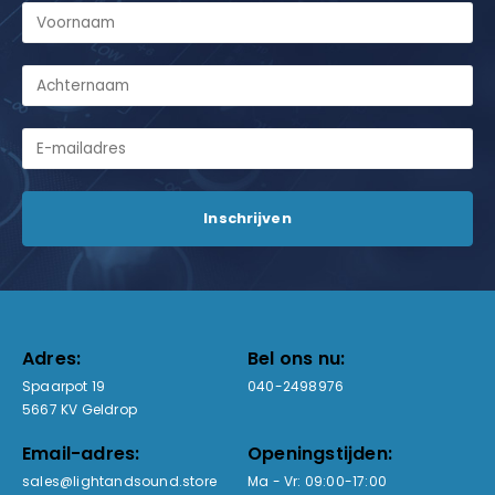
Adres:
Bel ons nu:
Spaarpot 19
040-2498976
5667 KV Geldrop
Email-adres:
Openingstijden:
sales@lightandsound.store
Ma - Vr: 09:00-17:00