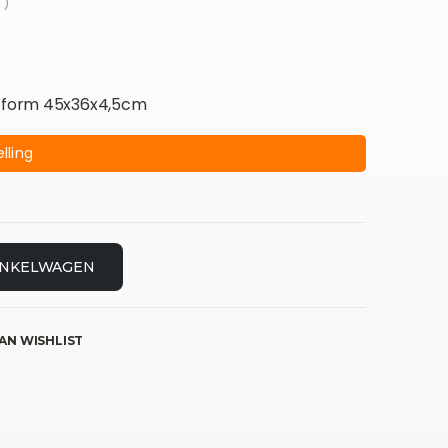
 )
latform 45x36x4,5cm
lling
INKELWAGEN
AN WISHLIST