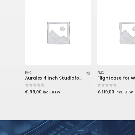
PMC
PMC
Volume 5 Upgrade from Volume 3 (Download)
Auralex 4 inch Studiofoam Metro
Flightcase for 
0
out of 5
0
out of 5
€
99,00
€
119,00
incl. BTW
incl. BTW