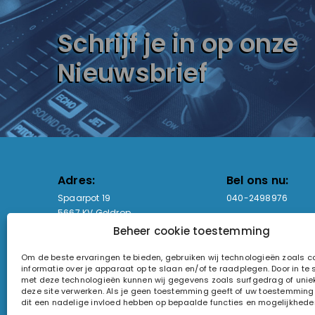
Schrijf je in op onze
Nieuwsbrief
Adres:
Bel ons nu:
Spaarpot 19
040-2498976
5667 KV Geldrop
Beheer cookie toestemming
Email-adres:
Openingstijden
Om de beste ervaringen te bieden, gebruiken wij technologieën zoals 
sales@lightandsound.store
Ma - Vr: 09:00-17:00
informatie over je apparaat op te slaan en/of te raadplegen. Door in t
Za: Enkel op afspra
met deze technologieën kunnen wij gegevens zoals surfgedrag of uniek
deze site verwerken. Als je geen toestemming geeft of uw toestemming i
KvK-nummer: 60857196
dit een nadelige invloed hebben op bepaalde functies en mogelijkhede
Btw-nummer: NL854090368B01