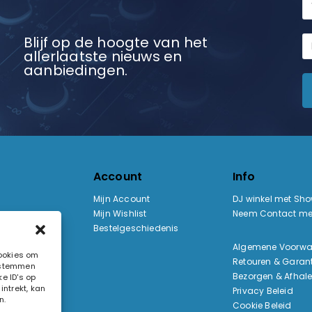
Blijf op de hoogte van het
allerlaatste nieuws en
aanbiedingen.
Account
Info
Mijn Account
DJ winkel met Sh
Mijn Wishlist
Neem Contact me
Bestelgeschiedenis
:
Algemene Voorw
cookies om
Retouren & Garant
e stemmen
ak
Bezorgen & Afhal
e ID's op
ntrekt, kan
Privacy Beleid
n.
Cookie Beleid