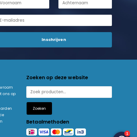
Zoeken op deze website
owroom
t ons op
Zoeken
aarden
ie
Betaalmethoden
en