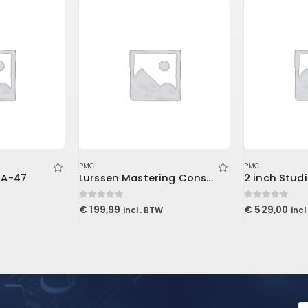
PMC
PMC
WA-47
Lurssen Mastering Console (Download)
0
out of 5
0
out of 5
€
199,99
€
529,00
incl. BTW
inc