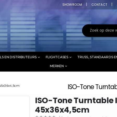
SHOWROOM
CONTACT
LS EN DISTRIBUTEURS
FLIGHTCASES
TRUSS, STANDAARDS E
MERKEN
ISO-Tone Turntab
 45x36x4,5cm
ISO-Tone Turntable 
45x36x4,5cm