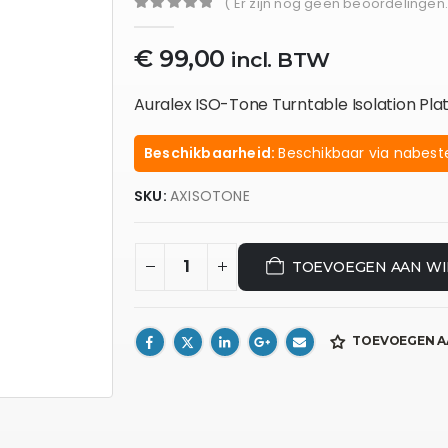
( Er zijn nog geen beoordelingen.
0
out of 5
€
99,00
incl. BTW
Auralex ISO-Tone Turntable Isolation P
Beschikbaarheid:
Beschikbaar via nabeste
SKU:
AXISOTONE
TOEVOEGEN AAN W
TOEVOEGEN A