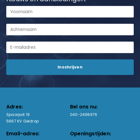
Adres:
Bel ons nu:
Spaarpot 19
040-2498976
5667 KV Geldrop
Email-adres:
Openingstijden: