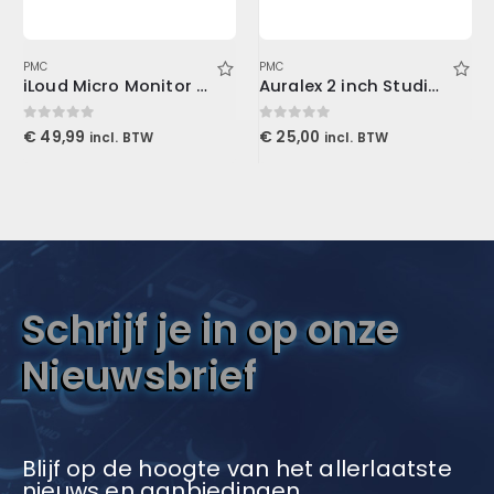
PMC
PMC
iLoud Micro Monitor travel bag
Auralex 2 inch Studiofoam-T
0
out of 5
0
out of 5
€
49,99
€
25,00
incl. BTW
incl. BTW
Schrijf je in op onze
Nieuwsbrief
Blijf op de hoogte van het allerlaatste
nieuws en aanbiedingen.