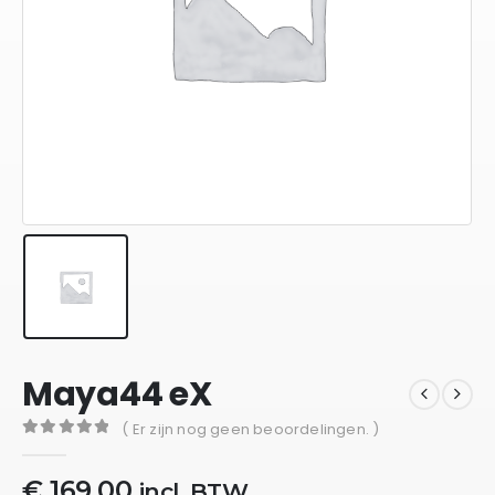
Maya44 eX
( Er zijn nog geen beoordelingen. )
0
out of 5
€
169,00
incl. BTW