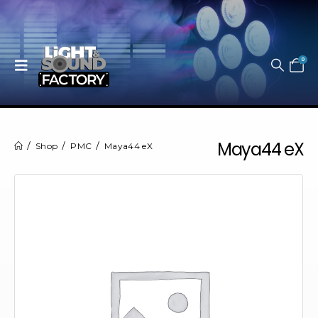
0
Maya44 eX
Shop
PMC
Maya44 eX