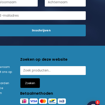
Zoeken op deze website
owroom
t ons op
Zoeken
aarden
ie
Betaalmethoden
en