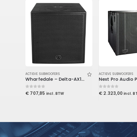
ACTIEVE SUBWOOFERS
ACTIEVE SUBWOOFERS
Wharfdale Po – T-Sub-AX12B – Active Subwoofer
Wharfedale – Delta-AX18B
0
out of 5
0
out of 5
€
707,85
€
2.323,00
incl. BTW
incl. 