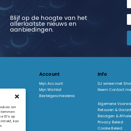
Blijf op de hoogte van het
allerlaatste nieuws en
aanbiedingen.
Account
Info
Mijn Account
DJ winkel met Sh
Mijn Wishlist
Neem Contact me
Bestelgeschiedenis
:
Algemene Voorw
cookies om
Retouren & Garant
e stemmen
ak
Bezorgen & Afhal
e ID's op
ntrekt, kan
Privacy Beleid
n.
Cookie Beleid