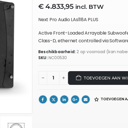
€
4.833,95
incl. BTW
Next Pro Audio LAs118A PLUS
Active Front-Loaded Arrayable Subwoofe
Class-D, ethernet controlled via Software
Beschikbaarheid:
2 op voorraad (kan nabe
SKU:
NC00530
TOEVOEGEN AAN W
TOEVOEGEN A