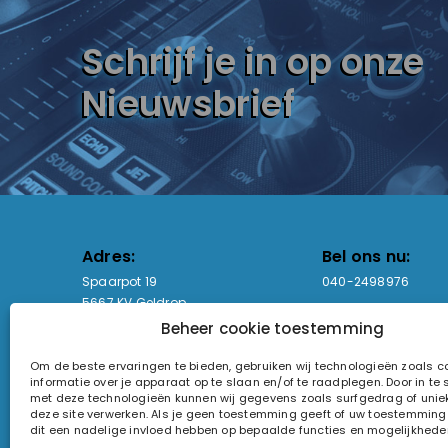
Schrijf je in op onze
Nieuwsbrief
Adres:
Bel ons nu:
Spaarpot 19
040-2498976
5667 KV Geldrop
Beheer cookie toestemming
Email-adres:
Openingstijden
Om de beste ervaringen te bieden, gebruiken wij technologieën zoals 
sales@lightandsound.store
Ma - Vr: 09:00-17:00
informatie over je apparaat op te slaan en/of te raadplegen. Door in t
Za: Enkel op afspra
met deze technologieën kunnen wij gegevens zoals surfgedrag of uniek
deze site verwerken. Als je geen toestemming geeft of uw toestemming i
KvK-nummer: 60857196
dit een nadelige invloed hebben op bepaalde functies en mogelijkhede
Btw-nummer: NL854090368B01