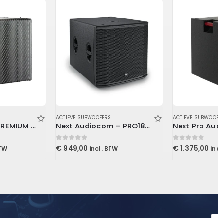
ACTIEVE SUBWOOFERS
ACTIEVE SUBWOO
Next Pro Audio PREMIUM – LAs15A
Next Audiocom – PRO18sA
0
out of 5
0
out of 5
€
949,00
€
1.375,00
BTW
incl. BTW
in