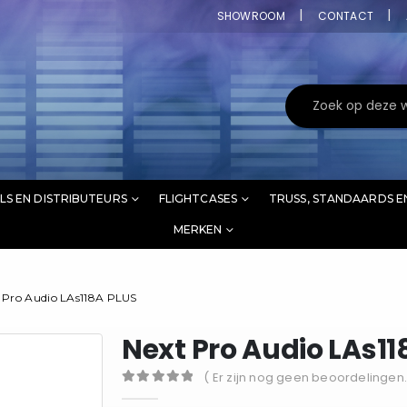
SHOWROOM
CONTACT
LS EN DISTRIBUTEURS
FLIGHTCASES
TRUSS, STANDAARDS E
MERKEN
 Pro Audio LAs118A PLUS
Next Pro Audio LAs11
( Er zijn nog geen beoordelingen.
0
out of 5