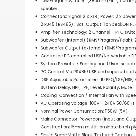
Low Frequency: 1 x 15" (380mm)/4" (100mm)
speaker
Connectors: Signal: 2 x XLR ; Power: 2 x power
2 RJ45 (RS485) ; Sat. Output: 1 x SpeakON NL4
Amplifier Technology: 2 Channel – PFC swit
Subwoofer (internal) (RMS/Program/Peak
Subwoofer Output (external) (RMS/Progr
Controller: PC controlled USB/Networkable D
System Presets: 7 Factory and 1 User, selecta
PC Control: Via RS485/USB and supplied so
DSP Adjustable Parameters: 10 PEQ/LSF/HSF, S
System Delay, HPF, LPF, Level, Polarity, Mute
Cooling: Convection / Internal Fan with Sp
AC Operating Voltage: 100V – 240V 50/60Hz
Nominal Power Consumption: 1150W (5A)
Mains Connector: Powercon (Input and Out
Construction: 15mm multi-laminate birch pl
Finish: Semi-Matte Black Textured Coating