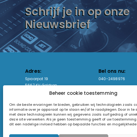
Schrijf je in op onze
Nieuwsbrief
Adres:
Bel ons nu:
Spaarpot 19
040-2498976
5667 KV Geldrop
Beheer cookie toestemming
Email-adres:
Openingstijden
Om de beste ervaringen te bieden, gebruiken wij technologieën zoals 
sales@lightandsound.store
Ma - Vr: 09:00-17:00
informatie over je apparaat op te slaan en/of te raadplegen. Door in t
Za: Enkel op afspra
met deze technologieën kunnen wij gegevens zoals surfgedrag of uniek
deze site verwerken. Als je geen toestemming geeft of uw toestemming i
KvK-nummer: 60857196
dit een nadelige invloed hebben op bepaalde functies en mogelijkhede
Btw-nummer: NL854090368B01