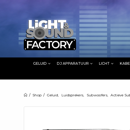
GELUID
DJ APPARATUUR
LICHT
KABE
Shop
Geluid
,
Luidsprekers
,
Subwoofers
,
Actieve Su