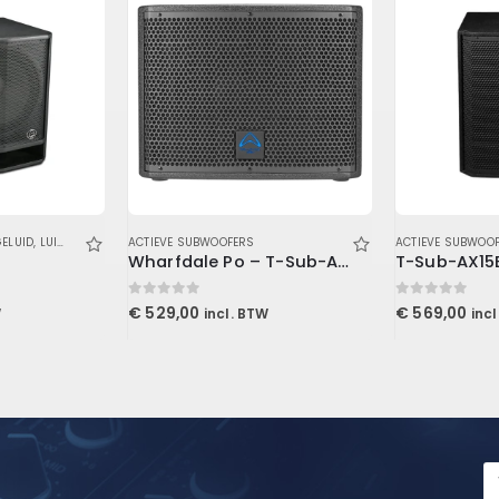
GELUID
,
LUIDSPREKERS
,
ACTIEVE SUBWOOFERS
SUBWOOFERS
ACTIEVE SUBWOO
Wharfdale Po – T-Sub-AX12B – Active Subwoofer
0
out of 5
0
out of 5
€
529,00
€
569,00
W
incl. BTW
inc