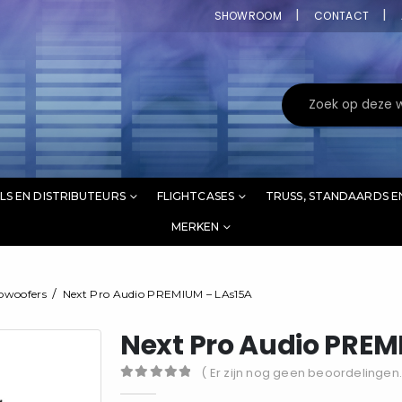
SHOWROOM
CONTACT
LS EN DISTRIBUTEURS
FLIGHTCASES
TRUSS, STANDAARDS E
MERKEN
bwoofers
Next Pro Audio PREMIUM – LAs15A
Next Pro Audio PREM
( Er zijn nog geen beoordelingen.
0
out of 5