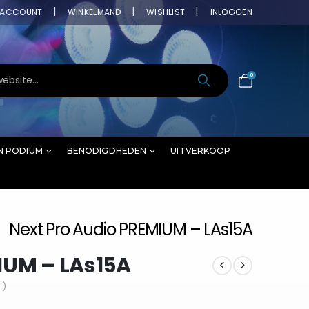
ACCOUNT
WINKELMAND
WISHLIST
INLOGGEN
0
N PODIUM
BENODIGDHEDEN
UITVERKOOP
Next Pro Audio PREMIUM – LAs15A
IUM – LAs15A
 )