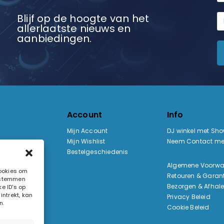
Blijf op de hoogte van het
allerlaatste nieuws en
aanbiedingen.
Account
Info
Mijn Account
DJ winkel met Sh
Mijn Wishlist
Neem Contact me
Bestelgeschiedenis
:
Algemene Voorw
cookies om
Retouren & Garant
e stemmen
ak
Bezorgen & Afhal
e ID's op
ntrekt, kan
Privacy Beleid
n.
Cookie Beleid