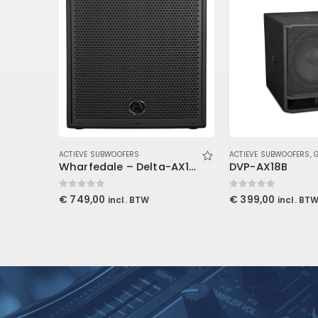
ACTIEVE SUBWOOFERS
ACTIEVE SUBWOOFERS
,
Next Pro Audio – HFA115s HP Actieve Subwoofer
Wharfedale – Delta-AX15B
DVP-AX18B
0
out of 5
0
out of 5
€
749,00
€
399,00
incl. BTW
incl. BT