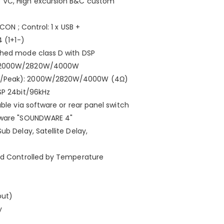
 VC, High excursion B&C custom
CON ; Control: 1 x USB +
 (1+1-)
ched mode class D with DSP
): 2000W/2820W/4000W
am/Peak): 2000W/2820W/4000W (4Ω)
SP 24bit/96kHz
ble via software or rear panel switch
ftware "SOUNDWARE 4"
ub Delay, Satellite Delay,
eed Controlled by Temperature
put)
y