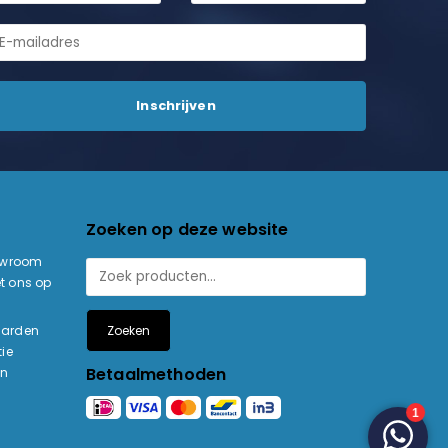
Zoeken op deze website
owroom
t ons op
Zoeken
aarden
ie
Betaalmethoden
en