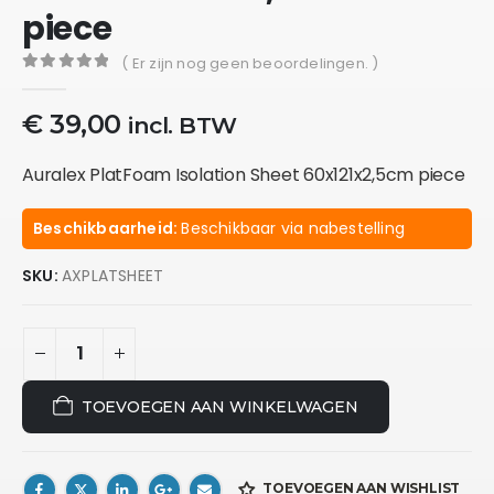
piece
( Er zijn nog geen beoordelingen. )
0
out of 5
€
39,00
incl. BTW
Auralex PlatFoam Isolation Sheet 60x121x2,5cm piece
Beschikbaarheid:
Beschikbaar via nabestelling
SKU:
AXPLATSHEET
TOEVOEGEN AAN WINKELWAGEN
TOEVOEGEN AAN WISHLIST