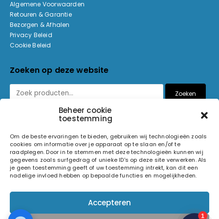
Algemene Voorwaarden
Retouren & Garantie
Bezorgen & Afhalen
Privacy Beleid
Cookie Beleid
Zoeken op deze website
Zoeken
Beheer cookie
toestemming
Betaalmethoden
Om de beste ervaringen te bieden, gebruiken wij technologieën zoals
cookies om informatie over je apparaat op te slaan en/of te
raadplegen. Door in te stemmen met deze technologieën kunnen wij
gegevens zoals surfgedrag of unieke ID's op deze site verwerken. Als
je geen toestemming geeft of uw toestemming intrekt, kan dit een
nadelige invloed hebben op bepaalde functies en mogelijkheden.
© 2026 Light and Sound Factory. Alle rechten voorbehouden.
Accepteren
Pixiefied by