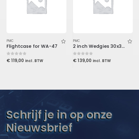
PMC
PMC
Flightcase for WA-47
2 inch Wedgies 30x30x5cm, Purple
0
out of 5
0
out of 5
€
119,00
€
139,00
incl. BTW
incl. BTW
Schrijf je in op onze
Nieuwsbrief