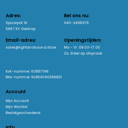
Adres:
Bel ons nu:
Spaarpot 19
040-2498976
5667 KV Geldrop
Email-adres:
Openingstijden:
sales@lightandsound.store
Ma - Vr: 09:00-17:00
Za: Enkel op afspraak
KvK-nummer: 60857196
Btw-nummer: NL854090368B01
Account
Mijn Account
Mijn Wishlist
Bestelgeschiedenis
Info