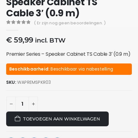
Speaker Cabinet TS
Cable 3′ (0.9 m)
( Er zijn nog geen beoordelingen. )
0
out of 5
€
59,99
incl. BTW
Premier Series – Speaker Cabinet TS Cable 3′ (0.9 m)
Beschikbaarheid:
Beschikbaar via nabestelling
SKU:
WAPREMSPKR03
TOEVOEGEN AAN WINKELWAGEN