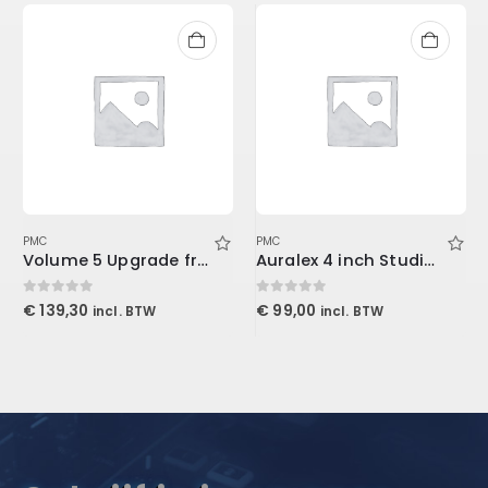
PMC
PMC
Volume 5 Upgrade from Volume 3 (Download)
Auralex 4 inch Studiofoam Metro
0
out of 5
0
out of 5
€
139,30
€
99,00
incl. BTW
incl. BTW