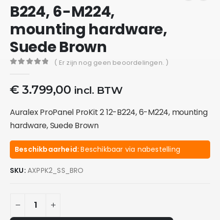
B224, 6-M224,
mounting hardware,
Suede Brown
( Er zijn nog geen beoordelingen. )
0
out of 5
€
3.799,00
incl. BTW
Auralex ProPanel ProKit 2 12-B224, 6-M224, mounting
hardware, Suede Brown
Beschikbaarheid:
Beschikbaar via nabestelling
SKU:
AXPPK2_SS_BRO