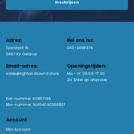
Adres:
Bel ons nu:
Spaarpot 19
040-2498976
5667 KV Geldrop
Email-adres:
Openingstijden:
sales@lightandsound.store
Ma - Vr: 09:00-17:00
Za: Enkel op afspraak
KvK-nummer: 60857196
Btw-nummer: NL854090368B01
Account
Mijn Account