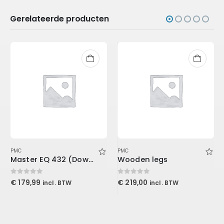
Gerelateerde producten
PMC
PMC
Master EQ 432 (Download)
Wooden legs
0
out of 5
0
out of 5
€
179,99
€
219,00
incl. BTW
incl. BTW