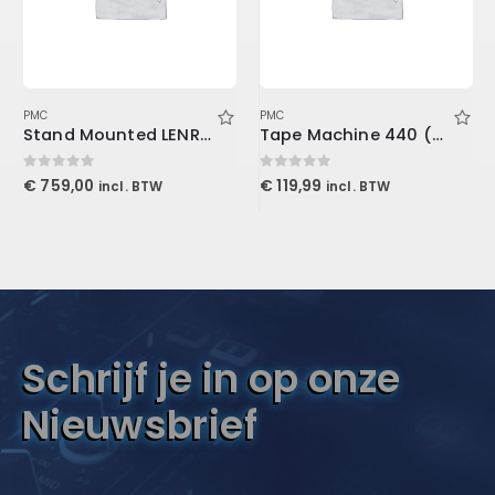
PMC
PMC
Stand Mounted LENRD Bass Trap, 4-Pack 30x30x121cm
Tape Machine 440 (Download)
0
out of 5
0
out of 5
€
759,00
€
119,99
incl. BTW
incl. BTW
Schrijf je in op onze
Nieuwsbrief