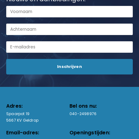
Adres:
Bel ons nu:
Spaarpot 19
040-2498976
5667 KV Geldrop
Email-adres:
Openingstijden: