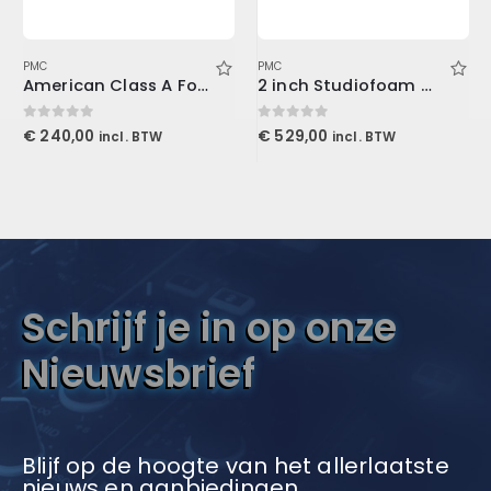
PMC
PMC
American Class A For Console1
2 inch Studiofoam Wedge, 12-Pack 12-61x122cm panel, Burgundy
0
out of 5
0
out of 5
€
240,00
€
529,00
incl. BTW
incl. BTW
Schrijf je in op onze
Nieuwsbrief
Blijf op de hoogte van het allerlaatste
nieuws en aanbiedingen.