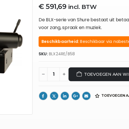
€
591,69
incl. BTW
De BLX-serie van Shure bestaat uit beta
voor zang, spraak en muziek.
Beschikbaarheid:
Beschikbaar via nabeste
SKU:
BLX24RE/B58
TOEVOEGEN AAN W
TOEVOEGEN A