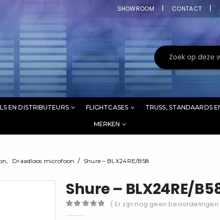
SHOWROOM
CONTACT
LS EN DISTRIBUTEURS
FLIGHTCASES
TRUSS, STANDAARDS E
MERKEN
oon
,
Draadloos microfoon
Shure – BLX24RE/B58
Shure – BLX24RE/B5
( Er zijn nog geen beoordelingen.
0
out of 5