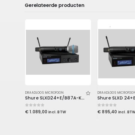
Gerelateerde producten
DRAADLOOS MICROFOON
DRAADLOOS MICROFOO
Wharfedale – WF-300 – 863-865MHz
Shure SLXD24+E/B87A-K55
Shure SLXD 24+
0
out of 5
0
out of 5
€
1.089,00
€
895,40
incl. BTW
incl. BT