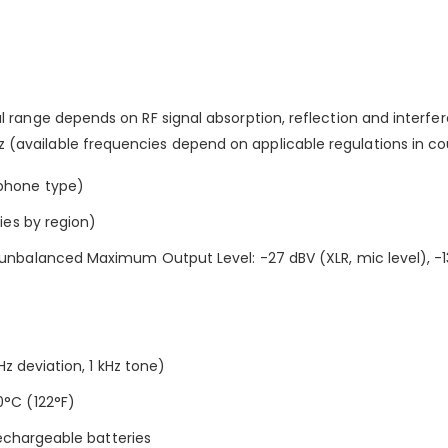
al range depends on RF signal absorption, reflection and interfe
 (available frequencies depend on applicable regulations in 
phone type)
ies by region)
nbalanced Maximum Output Level: -27 dBV (XLR, mic level), -1
Hz deviation, 1 kHz tone)
°C (122°F)
rechargeable batteries