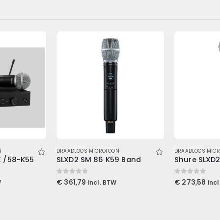
N
DRAADLOOS MICROFOON
DRAADLOOS MIC
E /58-K55
SLXD2 SM 86 K59 Band
0
out of 5
0
out of 5
€
361,79
€
273,58
W
incl. BTW
inc