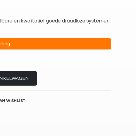
albare en kwalitatief goede draadloze systemen
lling
INKELWAGEN
AN WISHLIST