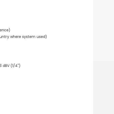
rence)
country where system used)
3 dBV (1/4")