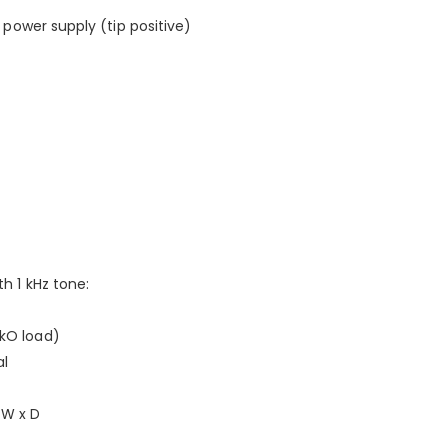
 power supply (tip positive)
th 1 kHz tone:
 kO load)
al
 W x D