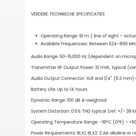
VERDERE TECHNISCHE SPECIFICATIES
Operating Range: 91 m ( line of sight – actu
Available Frequencies: Between 524–865 MHz
Audio Range: 50–15,000 Hz (dependent on micro
Transmitter RF Output Power: 10 mW, typical (var
Audio Output Connector: XLR and 1/4" (6.3 mm) u
Battery Life: Up to 14 hours
Dynamic Range: 100 dB A-weighted
System Distortion: 0.5% THD typical (ref. +/- 38 k
Operating Temperature Range: -18°C (0°F) – +50
Power Requirements: BLX1, BLX2: 2 AA alkaline or 