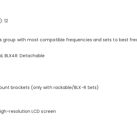
: 12
s group with most compatible frequencies and sets to best fr
al, BLX4R: Detachable
ount brackets (only with rackable/BLX-R Sets)
High-resolution LCD screen