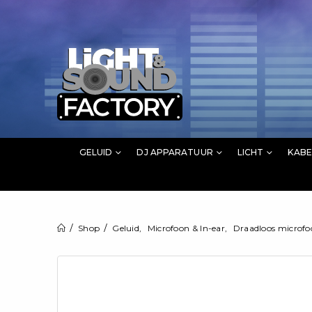
GELUID
DJ APPARATUUR
LICHT
KABE
Shop
Geluid
,
Microfoon & In-ear
,
Draadloos microf