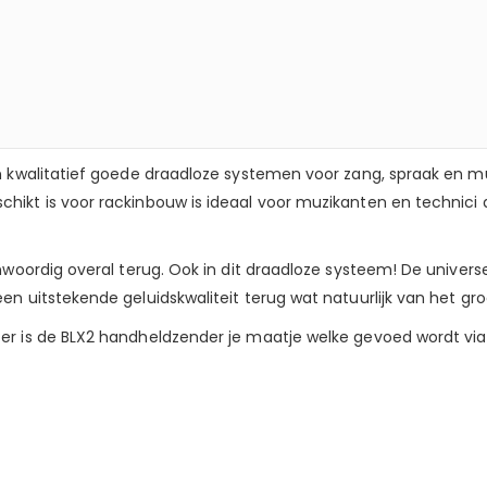
n kwalitatief goede draadloze systemen voor zang, spraak en m
ikt is voor rackinbouw is ideaal voor muzikanten en technici d
nwoordig overal terug. Ook in dit draadloze systeem! De univers
n uitstekende geluidskwaliteit terug wat natuurlijk van het groo
r is de BLX2 handheldzender je maatje welke gevoed wordt via 