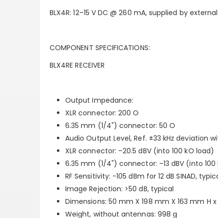
BLX4R: 12–15 V DC @ 260 mA, supplied by external
COMPONENT SPECIFICATIONS:
BLX4RE RECEIVER
Output Impedance:
XLR connector: 200 O
6.35 mm (1/4") connector: 50 O
Audio Output Level, Ref. ±33 kHz deviation wi
XLR connector: –20.5 dBV (into 100 kO load)
6.35 mm (1/4") connector: –13 dBV (into 100
RF Sensitivity: -105 dBm for 12 dB SINAD, typic
Image Rejection: >50 dB, typical
Dimensions: 50 mm X 198 mm X 163 mm H x
Weight, without antennas: 998 g