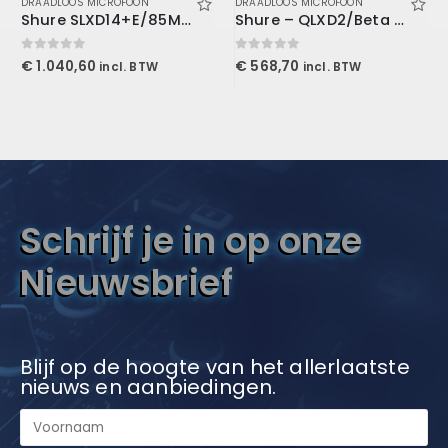
DRAADLOOS MICROFOON
DRAADLOOS MICROFOON
Shure SLXD14+E/85M-K55
Shure – QLXD2/Beta 58 Handheld Transmitter
0
out of 5
0
out of 5
€
1.040,60
€
568,70
incl. BTW
incl. BTW
Schrijf je in op onze
Nieuwsbrief
Blijf op de hoogte van het allerlaatste
nieuws en aanbiedingen.