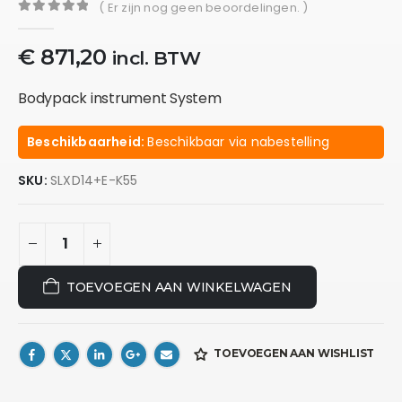
( Er zijn nog geen beoordelingen. )
0
out of 5
€
871,20
incl. BTW
Bodypack instrument System
Beschikbaarheid:
Beschikbaar via nabestelling
SKU:
SLXD14+E-K55
TOEVOEGEN AAN WINKELWAGEN
TOEVOEGEN AAN WISHLIST