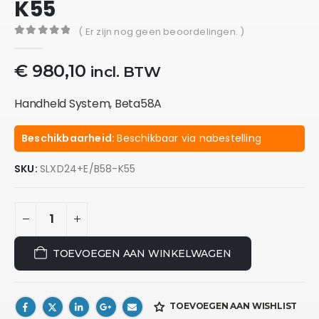
K55
( Er zijn nog geen beoordelingen. )
0
out of 5
€
980,10
incl. BTW
Handheld System, Beta58A
Beschikbaarheid:
Beschikbaar via nabestelling
SKU:
SLXD24+E/B58-K55
TOEVOEGEN AAN WINKELWAGEN
TOEVOEGEN AAN WISHLIST