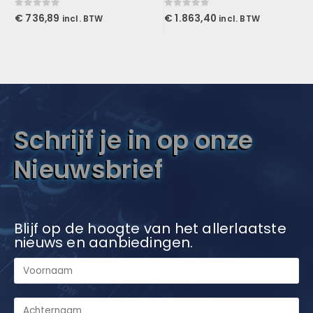
0
out of 5
0
out of 5
€
736,89
€
1.863,40
incl. BTW
incl. BTW
Schrijf je in op onze
Nieuwsbrief
Blijf op de hoogte van het allerlaatste
nieuws en aanbiedingen.