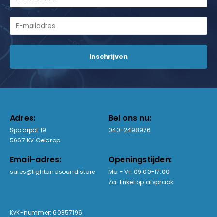
Adres:
Bel ons nu:
Spaarpot 19
040-2498976
5667 KV Geldrop
Email-adres:
Openingstijden:
sales@lightandsound.store
Ma - Vr: 09:00-17:00
Za: Enkel op afspraak
KvK-nummer: 60857196