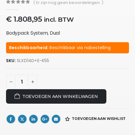
( Er zijn nog geen beoordelingen. )
0
out of 5
€
1.808,95
incl. BTW
Bodypack System, Dual
Beschikbaarheid:
Beschikbaar via nabestelling
SKU:
SLXD14D+E-K55
TOEVOEGEN AAN WINKELWAGEN
TOEVOEGEN AAN WISHLIST