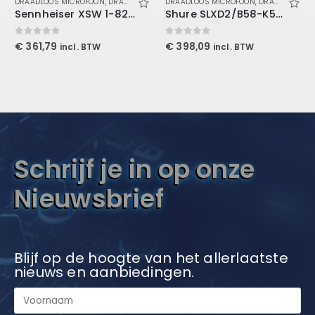
DRAADLOOS MICROFOON
,
DRAADLOOS MICROFOON
DRAADLOOS MICROFOON
,
GELUID
,
MICROFOON & IN-EAR
,
DRAADLOOS MICROFOON
Sennheiser XSW 1-825 A-Band Vocal Set
Shure SLXD2/B58-K59 draadloze Beta58 microfoon
0
out of 5
0
out of 5
€
361,79
€
398,09
incl. BTW
incl. BTW
Schrijf je in op onze
Nieuwsbrief
Blijf op de hoogte van het allerlaatste
nieuws en aanbiedingen.