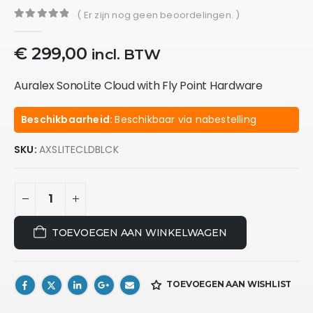
( Er zijn nog geen beoordelingen. )
0
out of 5
€
299,00
incl. BTW
Auralex SonoLite Cloud with Fly Point Hardware
Beschikbaarheid:
Beschikbaar via nabestelling
SKU:
AXSLITECLDBLCK
TOEVOEGEN AAN WINKELWAGEN
TOEVOEGEN AAN WISHLIST