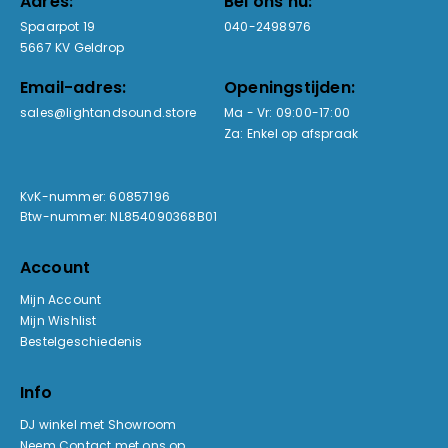
Adres:
Bel ons nu:
Spaarpot 19
040-2498976
5667 KV Geldrop
Email-adres:
Openingstijden:
sales@lightandsound.store
Ma - Vr: 09:00-17:00
Za: Enkel op afspraak
KvK-nummer: 60857196
Btw-nummer: NL854090368B01
Account
Mijn Account
Mijn Wishlist
Bestelgeschiedenis
Info
DJ winkel met Showroom
Neem Contact met ons op