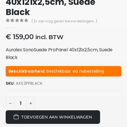
40x121x2,5cm, Suede
Black
( Er zijn nog geen beoordelingen. )
0
out of 5
€
159,00
incl. BTW
Auralex SonoSuede ProPanel 40x121x2,5cm, Suede
Black
Beschikbaarheid:
Beschikbaar via nabestelling
SKU:
AXS3PPBLACK
TOEVOEGEN AAN WINKELWAGEN