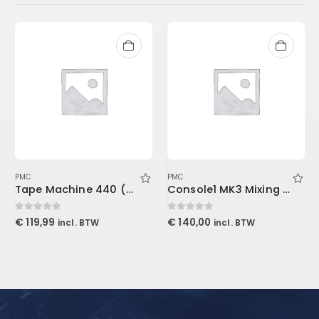
PMC
PMC
Tape Machine 440 (Download)
Console1 MK3 Mixing System Stand
0
out of 5
0
out of 5
€
119,99
€
140,00
incl. BTW
incl. BTW