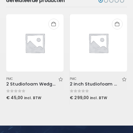
Gerelateerde producten
PMC
PMC
2 Studiofoam Wedge, 2/”x2’x4′ panel, Purple
2 inch Studiofoam Wave 60x60x5cm, Purple
0
out of 5
0
out of 5
€
45,00
€
299,00
incl. BTW
incl. BTW