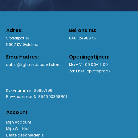
Adres:
Bel ons nu:
Spaarpot 19
040-2498976
5667 KV Geldrop
Email-adres:
Openingstijden:
sales@lightandsound.store
Ma - Vr: 09:00-17:00
Za: Enkel op afspraak
KvK-nummer: 60857196
Btw-nummer: NL854090368B01
Account
Mijn Account
Mijn Wishlist
Bestelgeschiedenis