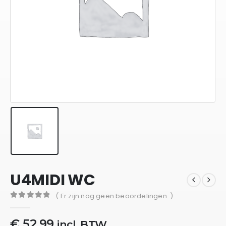
U4MIDI WC
( Er zijn nog geen beoordelingen. )
0
out of 5
€
52,99
incl. BTW