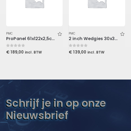
PMC
PMC
ProPanel 61x122x2,5cm, Beveled Edge, Slate
2 inch Wedgies 30x30x5cm, Purple
0
out of 5
0
out of 5
€
189,00
€
139,00
incl. BTW
incl. BTW
Schrijf je in op onze
Nieuwsbrief