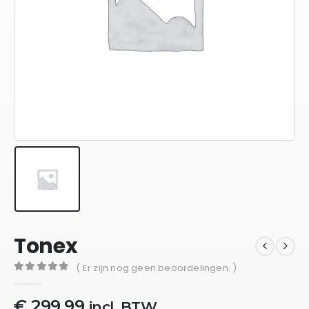
Tonex
( Er zijn nog geen beoordelingen. )
0
out of 5
€
299,99
incl. BTW