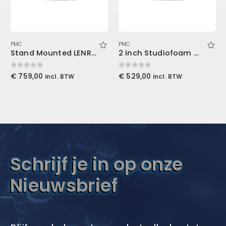
PMC
PMC
Stand Mounted LENRD Bass Trap, 4-Pack 30x30x121cm
2 inch Studiofoam Wedge, 12-Pack 12-61x122cm panel, Burgundy
0
out of 5
0
out of 5
€
759,00
€
529,00
incl. BTW
incl. BTW
Schrijf je in op onze
Nieuwsbrief