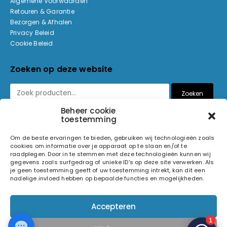
Algemene Voorwaarden
Retouren & Garantie
Bezorgen & Afhalen
Privacy Beleid
Cookie Beleid
Zoeken op deze website
Zoeken
Beheer cookie
toestemming
Betaalmethoden
Om de beste ervaringen te bieden, gebruiken wij technologieën zoals
cookies om informatie over je apparaat op te slaan en/of te
raadplegen. Door in te stemmen met deze technologieën kunnen wij
gegevens zoals surfgedrag of unieke ID's op deze site verwerken. Als
je geen toestemming geeft of uw toestemming intrekt, kan dit een
nadelige invloed hebben op bepaalde functies en mogelijkheden.
© 2026 Light and Sound Factory. Alle rechten voorbehouden.
Accepteren
Pixiefied by