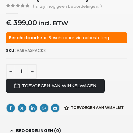
( Er zijn nog geen beoordelingen. )
0
out of 5
€
399,00
incl. BTW
Beschikbaarheid:
Beschikbaar via nabestelling
SKU:
AARVA3PACKS
TOEVOEGEN AAN WINKELWAGEN
TOEVOEGEN AAN WISHLIST
BEOORDELINGEN (0)