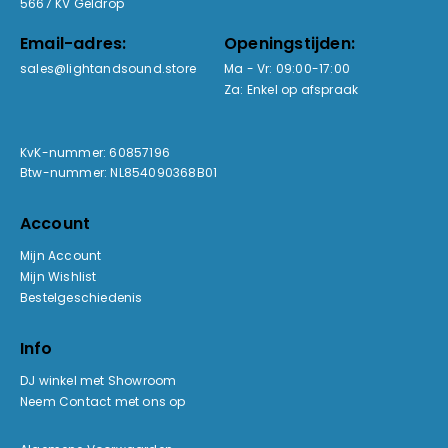
5667 KV Geldrop
Email-adres:
Openingstijden:
sales@lightandsound.store
Ma - Vr: 09:00-17:00
Za: Enkel op afspraak
KvK-nummer: 60857196
Btw-nummer: NL854090368B01
Account
Mijn Account
Mijn Wishlist
Bestelgeschiedenis
Info
DJ winkel met Showroom
Neem Contact met ons op