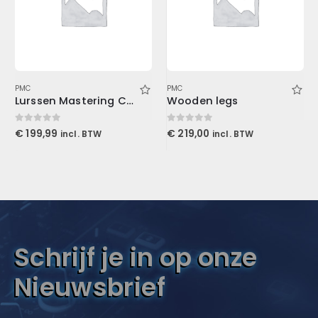
PMC
PMC
Lurssen Mastering Console (Download)
Wooden legs
0
out of 5
0
out of 5
€
199,99
€
219,00
incl. BTW
incl. BTW
Schrijf je in op onze
Nieuwsbrief