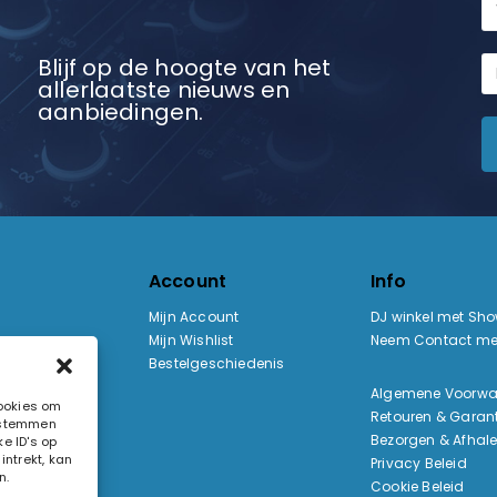
Blijf op de hoogte van het
allerlaatste nieuws en
aanbiedingen.
Account
Info
Mijn Account
DJ winkel met Sh
Mijn Wishlist
Neem Contact me
Bestelgeschiedenis
:
Algemene Voorw
cookies om
Retouren & Garant
e stemmen
ak
Bezorgen & Afhal
e ID's op
ntrekt, kan
Privacy Beleid
n.
Cookie Beleid