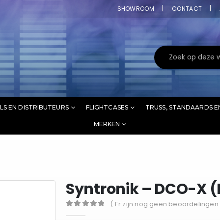
SHOWROOM
CONTACT
LS EN DISTRIBUTEURS
FLIGHTCASES
TRUSS, STANDAARDS E
MERKEN
Syntronik – DCO-X 
( Er zijn nog geen beoordelingen.
0
out of 5