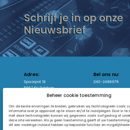
Schrijf je in op onze
Nieuwsbrief
Adres:
Bel ons nu:
Spaarpot 19
040-2498976
5667 KV Geldrop
Beheer cookie toestemming
Email-adres:
Openingstijden
Om de beste ervaringen te bieden, gebruiken wij technologieën zoals 
sales@lightandsound.store
Ma - Vr: 09:00-17:00
informatie over je apparaat op te slaan en/of te raadplegen. Door in t
Za: Enkel op afspra
met deze technologieën kunnen wij gegevens zoals surfgedrag of uniek
deze site verwerken. Als je geen toestemming geeft of uw toestemming i
KvK-nummer: 60857196
dit een nadelige invloed hebben op bepaalde functies en mogelijkhede
Btw-nummer: NL854090368B01