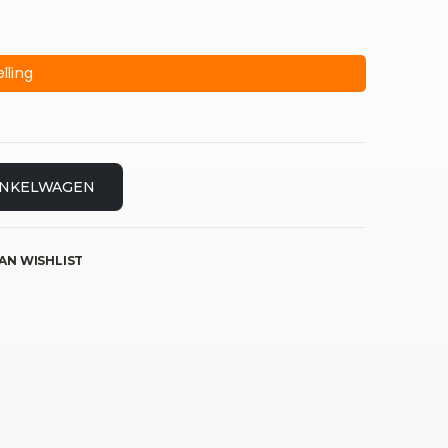
lling
INKELWAGEN
AN WISHLIST