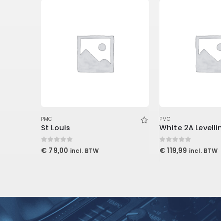
PMC
PMC
Auralex 2 inch Studiofoam-T
St Louis
0
out of 5
0
out of 5
€
79,00
€
119,99
incl. BTW
incl. BTW