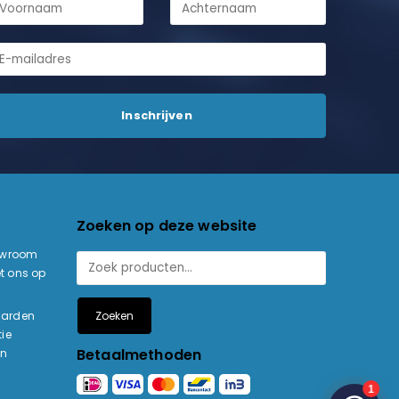
Zoeken op deze website
owroom
t ons op
Zoeken
aarden
ie
Betaalmethoden
en