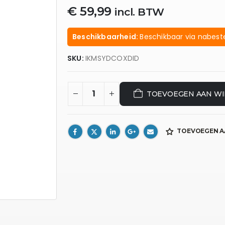
€
59,99
incl. BTW
Beschikbaarheid:
Beschikbaar via nabeste
SKU:
IKMSYDCOXDID
TOEVOEGEN AAN W
TOEVOEGEN A