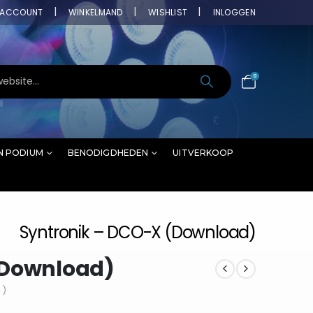
ACCOUNT
WINKELMAND
WISHLIST
INLOGGEN
0
N PODIUM
BENODIGDHEDEN
UITVERKOOP
Syntronik – DCO-X (Download)
(Download)
 )