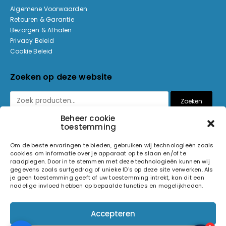
Algemene Voorwaarden
Retouren & Garantie
Bezorgen & Afhalen
Privacy Beleid
Cookie Beleid
Zoeken op deze website
Zoeken
Beheer cookie
toestemming
Betaalmethoden
Om de beste ervaringen te bieden, gebruiken wij technologieën zoals
cookies om informatie over je apparaat op te slaan en/of te
raadplegen. Door in te stemmen met deze technologieën kunnen wij
gegevens zoals surfgedrag of unieke ID's op deze site verwerken. Als
je geen toestemming geeft of uw toestemming intrekt, kan dit een
nadelige invloed hebben op bepaalde functies en mogelijkheden.
© 2026 Light and Sound Factory. Alle rechten voorbehouden.
Accepteren
Pixiefied by