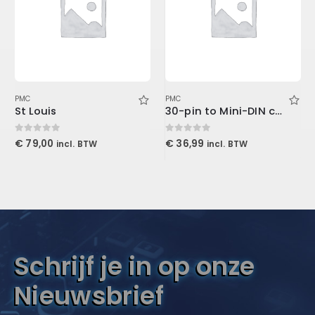
PMC
PMC
St Louis
30-pin to Mini-DIN cable
0
out of 5
0
out of 5
€
79,00
€
36,99
incl. BTW
incl. BTW
Schrijf je in op onze
Nieuwsbrief