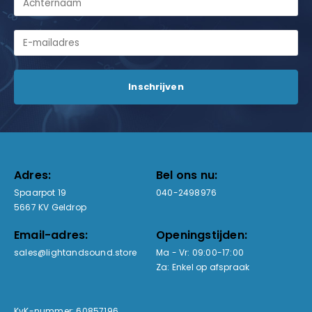
Adres:
Bel ons nu:
Spaarpot 19
040-2498976
5667 KV Geldrop
Email-adres:
Openingstijden:
sales@lightandsound.store
Ma - Vr: 09:00-17:00
Za: Enkel op afspraak
KvK-nummer: 60857196