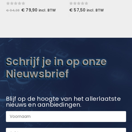
0
out of 5
0
out of 5
Oorspronkelijke
Huidige
€
79,90
€
57,50
incl. BTW
incl. BTW
€
94,38
prijs
prijs
was:
is:
€ 94,38.
€ 79,90.
Schrijf je in op onze
Nieuwsbrief
Blijf op de hoogte van het allerlaatste
nieuws en aanbiedingen.