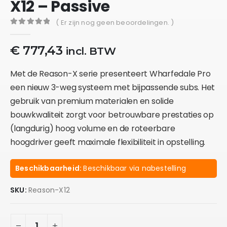
X12 – Passive
( Er zijn nog geen beoordelingen. )
0
out of 5
€
777,43
incl. BTW
Met de Reason-X serie presenteert Wharfedale Pro
een nieuw 3-weg systeem met bijpassende subs. Het
gebruik van premium materialen en solide
bouwkwaliteit zorgt voor betrouwbare prestaties op
(langdurig) hoog volume en de roteerbare
hoogdriver geeft maximale flexibiliteit in opstelling.
Beschikbaarheid:
Beschikbaar via nabestelling
SKU:
Reason-X12