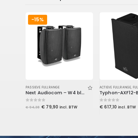
-15%
SPREKERS
PASSIEVE FULLRANGE
,
GELUID
,
LUIDSPREKERS
ACTIEVE FULLRANGE
,
FULLR
Next Audiocom – W4 black (pair)
Typhon-AXF12-
0
out of 5
0
out of 5
Oorspronkelijke
Huidige
€
79,90
€
617,10
incl. BTW
incl. BTW
€
94,38
prijs
prijs
was:
is:
€ 94,38.
€ 79,90.