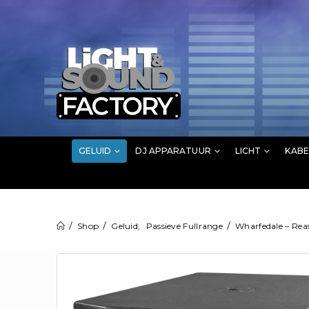
GELUID
DJ APPARATUUR
LICHT
KABE
Shop
Geluid
,
Passieve Fullrange
Wharfedale – Rea