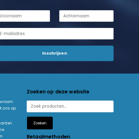
Zoeken op deze website
owroom
t ons op
Zoeken
aarden
ie
Betaalmethoden
en