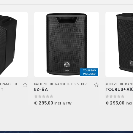
ANGE LUIDSPREKERS
,
GELUID
,
LUIDSPREKERS
BATTERIJ FULLRANGE LUIDSPREKERS
,
GELUID
,
LUIDSPREKERS
ACTIEVE FULLRAN
BT
EZ-8A
TOURUS+A1
0
out of 5
0
out of 5
€
295,00
€
295,00
incl. BTW
inc