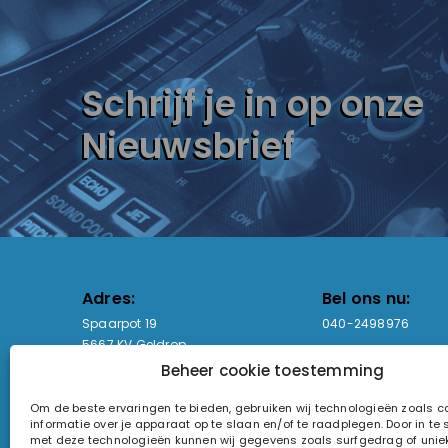
Schrijf je in op onze
Nieuwsbrief
Adres:
Bel ons nu:
Spaarpot 19
040-2498976
5667 KV Geldrop
Beheer cookie toestemming
Email-adres:
Openingstijden
Om de beste ervaringen te bieden, gebruiken wij technologieën zoals 
sales@lightandsound.store
Ma - Vr: 09:00-17:00
informatie over je apparaat op te slaan en/of te raadplegen. Door in t
Za: Enkel op afspra
met deze technologieën kunnen wij gegevens zoals surfgedrag of uniek