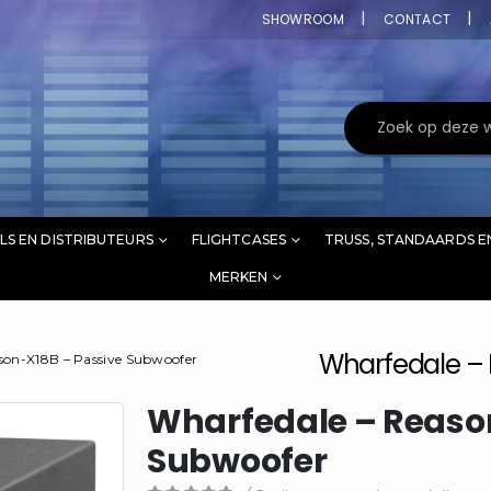
SHOWROOM
CONTACT
LS EN DISTRIBUTEURS
FLIGHTCASES
TRUSS, STANDAARDS E
MERKEN
Wharfedale – 
son-X18B – Passive Subwoofer
Wharfedale – Reaso
Subwoofer