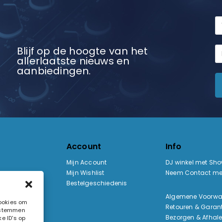
Blijf op de hoogte van het
allerlaatste nieuws en
aanbiedingen.
Account
Info
Mijn Account
DJ winkel met Sh
Mijn Wishlist
Neem Contact me
Bestelgeschiedenis
:
Algemene Voorw
cookies om
Retouren & Garant
e stemmen
ak
Bezorgen & Afhal
e ID's op