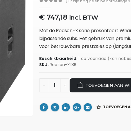
( Er zijn nog geen beoordelingen.
0
out of 5
€
747,18
incl. BTW
Met de Reason-X serie presenteert Wha
bijpassende subs. Het gebruik van premi
voor betrouwbare prestaties op (langdur
Beschikbaarheid:
1 op voorraad (kan nabe
SKU:
Reason-X18B
TOEVOEGEN AAN W
TOEVOEGEN A