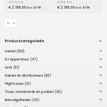
0
out of 5
0
out of 5
€
2.199,00
€
2.199,00
incl. BTW
incl. BTW
Productcategorieën
Geluid
(158)
DJ Apparatuur
(47)
Licht
(51)
Kabels en distributeurs
(82)
Flightcases
(12)
Truss, standaards en podium
(25)
Benodigdheden
(23)