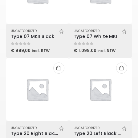
UNCATEGORIZED
UNCATEGORIZED
Type 07 MKII Black
Type 07 White MKII
0
out of 5
0
out of 5
€
999,00
€
1.099,00
incl. BTW
incl. BTW
UNCATEGORIZED
UNCATEGORIZED
Type 20 Right Black MKII
Type 20 Left Black MKII