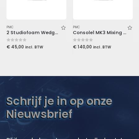
PMC
PMC
2 Studiofoam Wedge, 2/”x2’x4′ panel, Purple
Console1 MK3 Mixing System Stand
0
out of 5
0
out of 5
€
45,00
€
140,00
incl. BTW
incl. BTW
Schrijf je in op onze
Nieuwsbrief