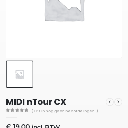
MIDI nTour CX
( Er zijn nog geen beoordelingen. )
0
out of 5
€
19,00
incl. BTW