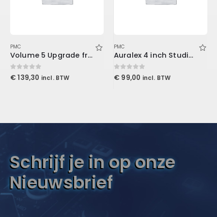
PMC
PMC
Volume 5 Upgrade from Volume 3 (Download)
Auralex 4 inch Studiofoam Metro
0
out of 5
0
out of 5
€
139,30
€
99,00
incl. BTW
incl. BTW
Schrijf je in op onze
Nieuwsbrief