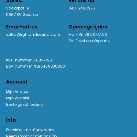
Adres:
Bel ons nu:
Spaarpot 19
040-2498976
5667 KV Geldrop
Email-adres:
Openingstijden:
sales@lightandsound.store
Ma - Vr: 09:00-17:00
Za: Enkel op afspraak
KvK-nummer: 60857196
Btw-nummer: NL854090368B01
Account
Mijn Account
Mijn Wishlist
Bestelgeschiedenis
Info
DJ winkel met Showroom
Neem Contact met ons op