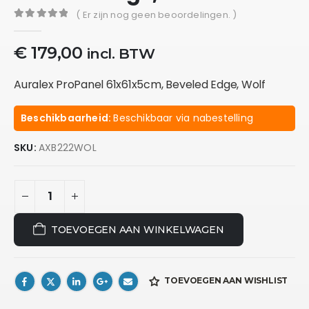
( Er zijn nog geen beoordelingen. )
0
out of 5
€
179,00
incl. BTW
Auralex ProPanel 61x61x5cm, Beveled Edge, Wolf
Beschikbaarheid:
Beschikbaar via nabestelling
SKU:
AXB222WOL
TOEVOEGEN AAN WINKELWAGEN
TOEVOEGEN AAN WISHLIST