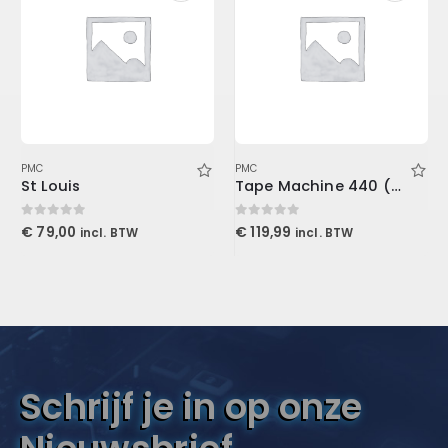
PMC
PMC
St Louis
Tape Machine 440 (Download)
0
out of 5
0
out of 5
€
79,00
€
119,99
incl. BTW
incl. BTW
Schrijf je in op onze