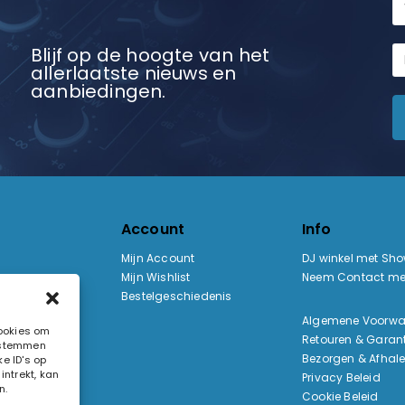
Blijf op de hoogte van het
allerlaatste nieuws en
aanbiedingen.
Account
Info
Mijn Account
DJ winkel met Sh
Mijn Wishlist
Neem Contact me
Bestelgeschiedenis
:
Algemene Voorw
cookies om
Retouren & Garant
e stemmen
ak
Bezorgen & Afhal
e ID's op
ntrekt, kan
Privacy Beleid
n.
Cookie Beleid