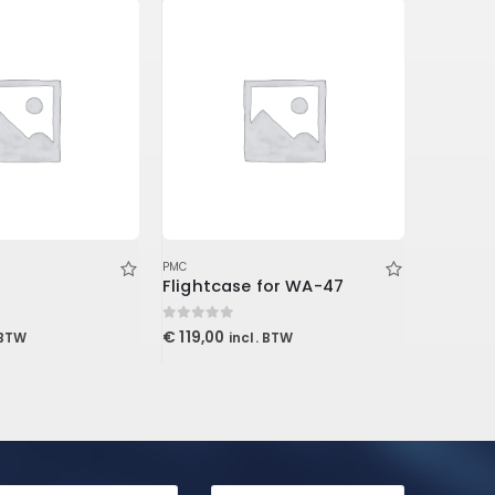
PMC
PMC
Flightcase for WA-47
0
out of 5
0
out of 5
€
119,00
€
189,00
 BTW
incl. BTW