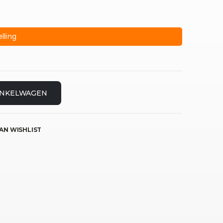
lling
INKELWAGEN
AN WISHLIST