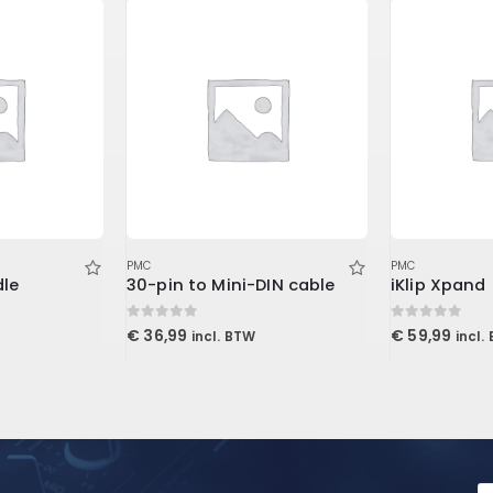
PMC
PMC
le
30-pin to Mini-DIN cable
iKlip Xpand
0
out of 5
0
out of 5
€
36,99
€
59,99
incl. BTW
incl.