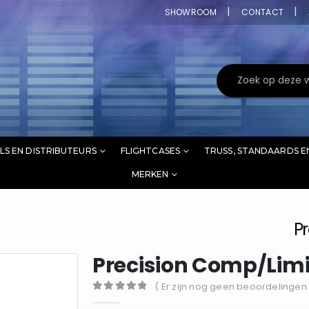
SHOWROOM
CONTACT
LS EN DISTRIBUTEURS
FLIGHTCASES
TRUSS, STANDAARDS E
MERKEN
P
Precision Comp/Lim
( Er zijn nog geen beoordelingen.
0
out of 5