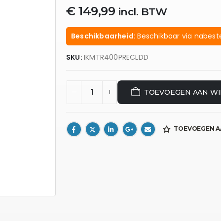
€
149,99
incl. BTW
Beschikbaarheid:
Beschikbaar via nabeste
SKU:
IKMTR400PRECLDD
TOEVOEGEN AAN W
TOEVOEGEN A