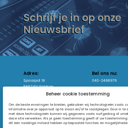
Schrijf je in op onze
Nieuwsbrief
Adres:
Bel ons nu:
Spaarpot 19
040-2498976
5667 KV Geldrop
Beheer cookie toestemming
Email-adres:
Openingstijden
Om de beste ervaringen te bieden, gebruiken wij technologieën zoals 
sales@lightandsound.store
Ma - Vr: 09:00-17:00
informatie over je apparaat op te slaan en/of te raadplegen. Door in t
Za: Enkel op afspra
met deze technologieën kunnen wij gegevens zoals surfgedrag of uniek
deze site verwerken. Als je geen toestemming geeft of uw toestemming i
KvK-nummer: 60857196
dit een nadelige invloed hebben op bepaalde functies en mogelijkhede
Btw-nummer: NL854090368B01