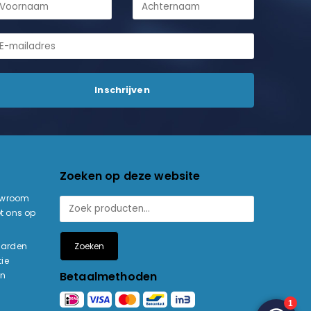
Zoeken op deze website
owroom
t ons op
Zoeken
aarden
ie
Betaalmethoden
en