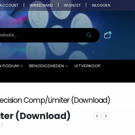
ACCOUNT
WINKELMAND
WISHLIST
INLOGGEN
0
N PODIUM
BENODIGDHEDEN
UITVERKOOP
recision Comp/Limiter (Download)
iter (Download)
 )