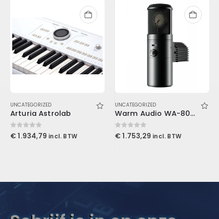
UNCATEGORIZED
UNCATEGORIZED
Arturia Astrolab
Warm Audio WA-8000
0
out of 5
0
out of 5
€
1.934,79
€
1.753,29
incl. BTW
incl. BTW