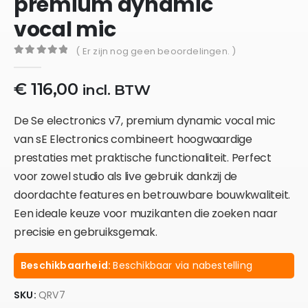
premium dynamic
vocal mic
( Er zijn nog geen beoordelingen. )
0
out of 5
€
116,00
incl. BTW
De Se electronics v7, premium dynamic vocal mic
van sE Electronics combineert hoogwaardige
prestaties met praktische functionaliteit. Perfect
voor zowel studio als live gebruik dankzij de
doordachte features en betrouwbare bouwkwaliteit.
Een ideale keuze voor muzikanten die zoeken naar
precisie en gebruiksgemak.
Beschikbaarheid:
Beschikbaar via nabestelling
SKU:
QRV7