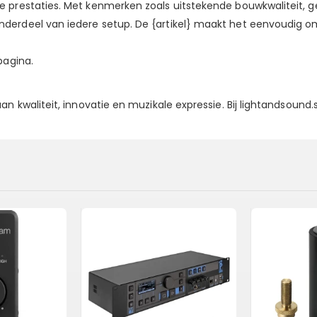
prestaties. Met kenmerken zoals uitstekende bouwkwaliteit, geb
erdeel van iedere setup. De {artikel} maakt het eenvoudig om e
pagina.
n kwaliteit, innovatie en muzikale expressie. Bij lightandsound.s