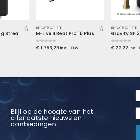
UNCATEGORIZED
UNCATEGORIZED
IK Multimedia iRig Stream
M-Live B.Beat Pro 16 Plus
0
out of 5
0
out of 5
€
1.753,29
€
22,22
incl. BTW
incl.
Blijf op de hoogte van het
allerlaatste nieuws en
aanbiedingen.