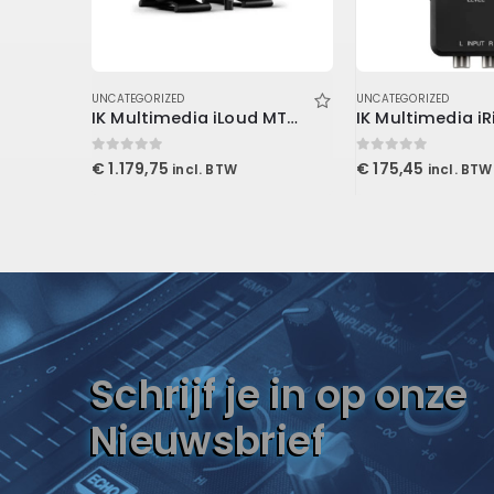
UNCATEGORIZED
UNCATEGORIZED
Arturia KeyLab Essential 3 61 Black
IK Multimedia iLoud MTM MKII (Pair + Mic)
0
out of 5
0
out of 5
€
1.179,75
€
175,45
incl. BTW
incl. BTW
Schrijf je in op onze
Nieuwsbrief