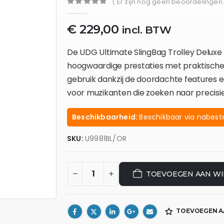
( Er zijn nog geen beoordelingen.
0
out of 5
€
229,00
incl. BTW
De UDG Ultimate SlingBag Trolley Delux
hoogwaardige prestaties met praktische fu
gebruik dankzij de doordachte features 
voor muzikanten die zoeken naar precisi
Beschikbaarheid:
Beschikbaar via nabeste
SKU:
U9981BL/OR
TOEVOEGEN AAN W
TOEVOEGEN A