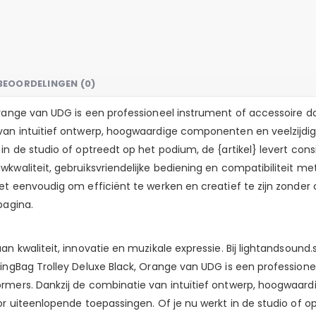
BEOORDELINGEN (0)
Orange van UDG is een professioneel instrument of accessoire d
van intuïtief ontwerp, hoogwaardige componenten en veelzijdige
in de studio of optreedt op het podium, de {artikel} levert co
wkwaliteit, gebruiksvriendelijke bediening en compatibiliteit 
et eenvoudig om efficiënt te werken en creatief te zijn zonder 
pagina.
n kwaliteit, innovatie en muzikale expressie. Bij lightandsound.s
lingBag Trolley Deluxe Black, Orange van UDG is een profession
ormers. Dankzij de combinatie van intuïtief ontwerp, hoogwaar
r uiteenlopende toepassingen. Of je nu werkt in de studio of op