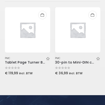
PMC
PMC
Tablet Page Turner Bundle
30-pin to Mini-DIN cable
0
out of 5
0
out of 5
€
119,99
€
36,99
incl. BTW
incl. BTW