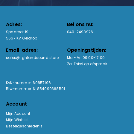
Adres:
Bel ons nu:
Spaarpot 19
040-2498976
5667 KV Geldrop
Email-adres:
Openingstijden:
sales@lightandsound.store
Ma - Vr: 09:00-17:00
Za: Enkel op afspraak
KvK-nummer: 60857196
Btw-nummer: NL854090368B01
Account
Mijn Account
Mijn Wishlist
Bestelgeschiedenis