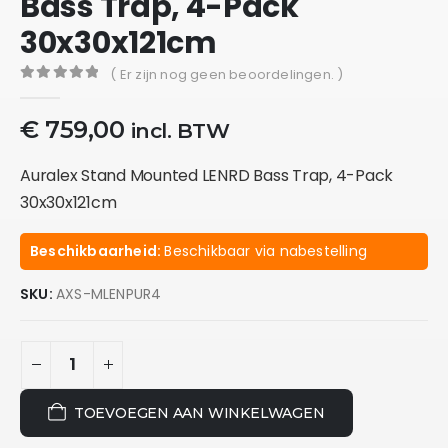
Bass Trap, 4-Pack
30x30x121cm
( Er zijn nog geen beoordelingen. )
0
out of 5
€
759,00
incl. BTW
Auralex Stand Mounted LENRD Bass Trap, 4-Pack
30x30x121cm
Beschikbaarheid:
Beschikbaar via nabestelling
SKU:
AXS-MLENPUR4
TOEVOEGEN AAN WINKELWAGEN